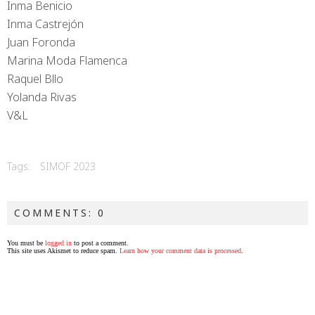
Inma Benicio
Inma Castrejón
Juan Foronda
Marina Moda Flamenca
Raquel Bllo
Yolanda Rivas
V&L
Tags:
SIMOF 2023
COMMENTS: 0
You must be
logged in
to post a comment.
This site uses Akismet to reduce spam.
Learn how your comment data is processed
.