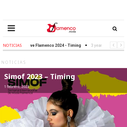
NOTICIAS
s ago
-
We Love Flamenco 2024 - Timing
3 years ago
-
Simof 20
s ago
-
Desfile Fundación Sandra Ibarra frente al cáncer - We Love 
NOTICIAS
Simof 2023 – Timing
1 febrero, 2023