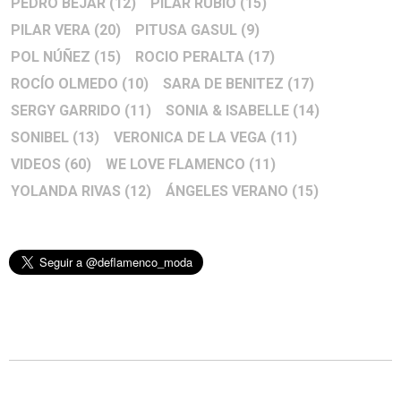
PEDRO BÉJAR
(12)
PILAR RUBIO
(15)
PILAR VERA
(20)
PITUSA GASUL
(9)
POL NÚÑEZ
(15)
ROCIO PERALTA
(17)
ROCÍO OLMEDO
(10)
SARA DE BENITEZ
(17)
SERGY GARRIDO
(11)
SONIA & ISABELLE
(14)
SONIBEL
(13)
VERONICA DE LA VEGA
(11)
VIDEOS
(60)
WE LOVE FLAMENCO
(11)
YOLANDA RIVAS
(12)
ÁNGELES VERANO
(15)