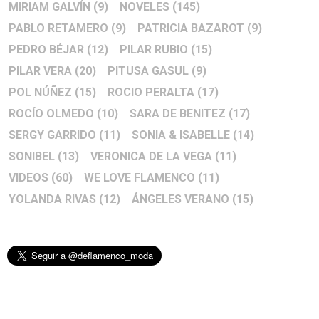
MIRIAM GALVÍN
(9)
NOVELES
(145)
PABLO RETAMERO
(9)
PATRICIA BAZAROT
(9)
PEDRO BÉJAR
(12)
PILAR RUBIO
(15)
PILAR VERA
(20)
PITUSA GASUL
(9)
POL NÚÑEZ
(15)
ROCIO PERALTA
(17)
ROCÍO OLMEDO
(10)
SARA DE BENITEZ
(17)
SERGY GARRIDO
(11)
SONIA & ISABELLE
(14)
SONIBEL
(13)
VERONICA DE LA VEGA
(11)
VIDEOS
(60)
WE LOVE FLAMENCO
(11)
YOLANDA RIVAS
(12)
ÁNGELES VERANO
(15)