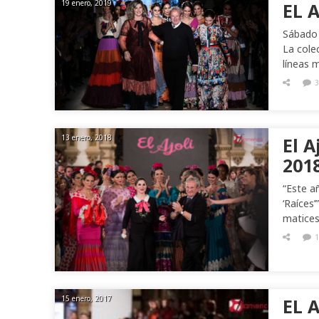
19 enero, 2019
EL A
Sábado 
La cole
líneas 
3
13 enero, 2018
El A
201
“Este a
‘Raíces’
matices
1
15 enero, 2017
EL 