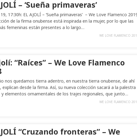
JOLÍ – ‘Sueña primaveras’
19, 17:30h: EL AJOLÍ – ‘Sueña primaveras’ – We Love Flamenco 201
cción de la firma onubense está inspirada en la mujer, por lo que las
más femeninas están presentes a lo largo…
WE LOVE FLAMENCO 201
jolí: “Raíces” – We Love Flamenco
8
ño nos quedamos tierra adentro, en nuestra tierra onubense, de ahí
”, explican desde la firma. Así, su nueva colección sacará a la palestra
 y elementos ornamentales de los trajes regionales, que junto…
WE LOVE FLAMENCO 201
AJOLÍ “Cruzando fronteras” – We