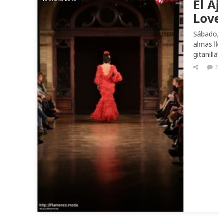
El A
Lov
Sábado,
almas ll
gitanill
2