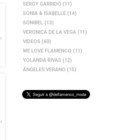
SERGY GARRIDO
(11)
SONIA & ISABELLE
(14)
SONIBEL
(13)
VERONICA DE LA VEGA
(11)
5
VIDEOS
(60)
WE LOVE FLAMENCO
(11)
YOLANDA RIVAS
(12)
ÁNGELES VERANO
(15)
4