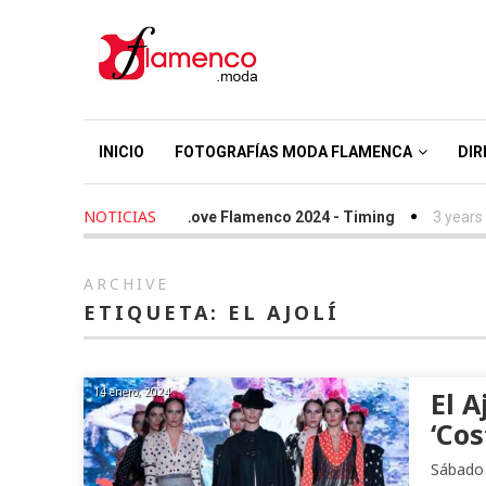
INICIO
FOTOGRAFÍAS MODA FLAMENCA
DIR
NOTICIAS
2 years ago
-
We Love Flamenco 2024 - Timing
3 years ago
-
ARCHIVE
ETIQUETA:
EL AJOLÍ
14 enero, 2024
El A
‘Co
Sábado 