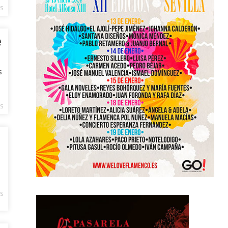
S
e
s
S
S