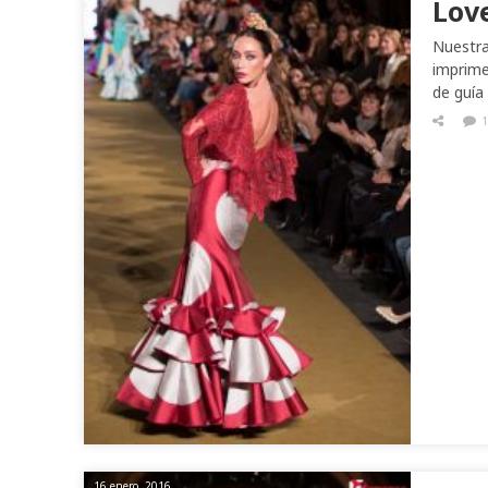
Lov
Nuestra
imprime
de guía
1
16 enero, 2016