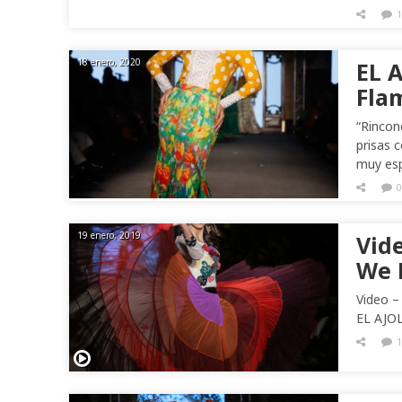
1
18 enero, 2020
EL A
Fla
“Rincone
prisas 
muy esp
0
19 enero, 2019
Vide
We 
Video –
EL AJOL
1