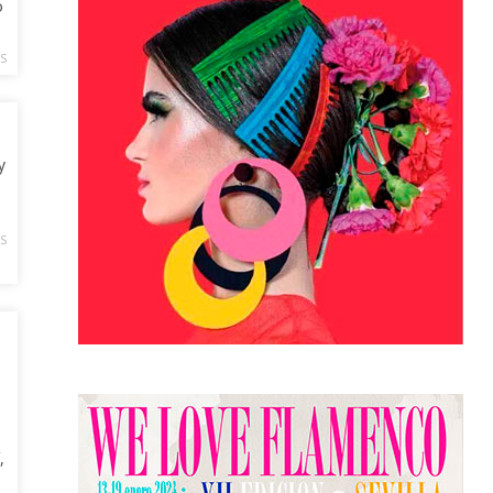
o
S
y
S
,