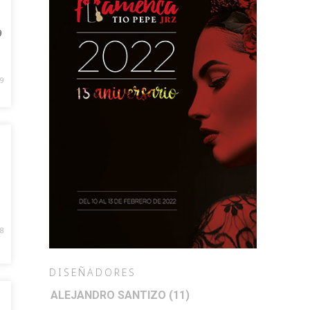
9
9
8
DISEÑADORES
ALEJANDRO SANTIZO
(11)