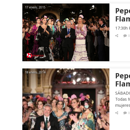
17 enero, 2015
Pepe
Fla
17:30h 
0
18 enero, 2014
Pepe
Fla
SÁBADO 
Todas M
mujeres
0