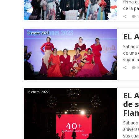
firma q
de la pa
1
15 enero, 2023
EL A
Sábado 
de una 
suponía
0
16 enero, 2022
EL A
de 
Fla
Sábado 
aniversa
sus cua