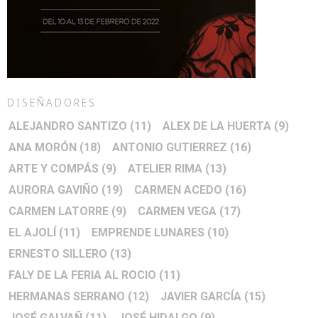
DISEÑADORES
ALEJANDRO SANTIZO
(11)
ALEX DE LA HUERTA
(9)
ANA MORÓN
(18)
ANTONIO GUTIERREZ
(16)
ARTE Y COMPÁS
(9)
ATELIER RIMA
(13)
AURORA GAVIÑO
(19)
CARMEN ACEDO
(16)
CARMEN LATORRE
(9)
CARMEN VEGA
(17)
EL AJOLÍ
(11)
EMPRENDE LUNARES
(10)
ERNESTO SILLERO
(13)
FALY DE LA FERIA AL ROCIO
(11)
HERMANAS SERRANO
(12)
JAVIER GARCÍA
(15)
JOSÉ GALVAÑ
(11)
JOSÉ HIDALGO
(9)