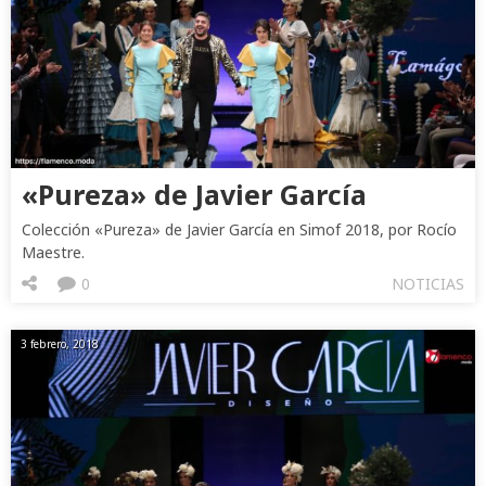
«Pureza» de Javier García
Colección «Pureza» de Javier García en Simof 2018, por Rocío
Maestre.
0
NOTICIAS
3 febrero, 2018