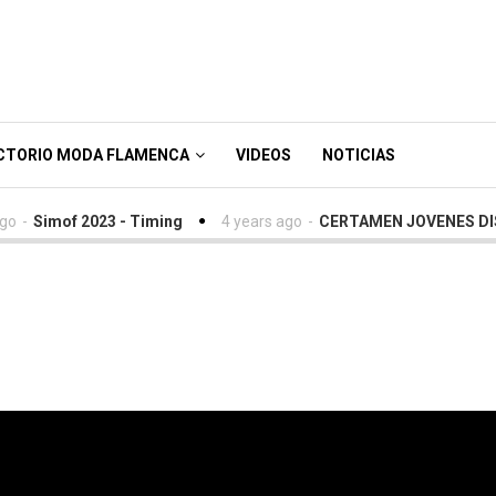
CTORIO MODA FLAMENCA
VIDEOS
NOTICIAS
-
Simof 2023 - Timing
4 years ago
-
CERTAMEN JOVENES DISE
Pureza” video Simof