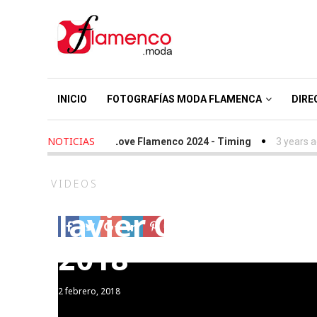
INICIO
FOTOGRAFÍAS MODA FLAMENCA
DIRE
NOTICIAS
2 years ago
-
We Love Flamenco 2024 - Timing
3 years ago
VIDEOS
Javier García – “
2018
2 febrero, 2018