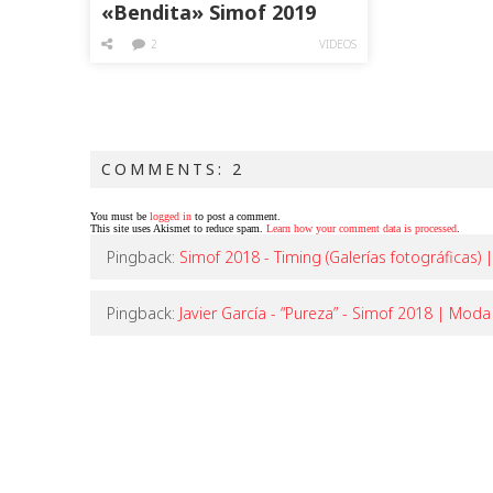
«Bendita» Simof 2019
2
VIDEOS
COMMENTS: 2
You must be
logged in
to post a comment.
This site uses Akismet to reduce spam.
Learn how your comment data is processed
.
Pingback:
Simof 2018 - Timing (Galerías fotográfica
Pingback:
Javier García - “Pureza” - Simof 2018 | Mo