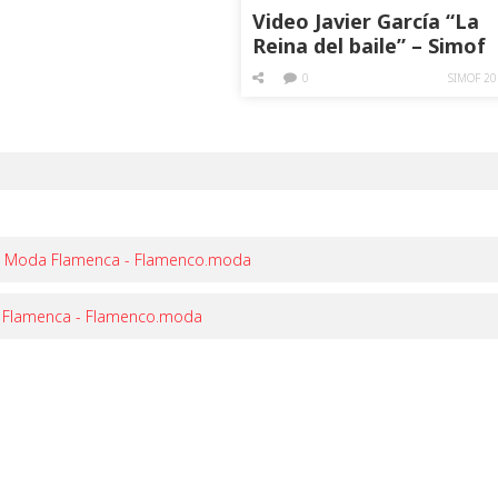
Video Javier García “La
Reina del baile” – Simof
2015
0
SIMOF 20
s) | Moda Flamenca - Flamenco.moda
da Flamenca - Flamenco.moda