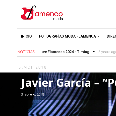
INICIO
FOTOGRAFÍAS MODA FLAMENCA
DIRE
NOTICIAS
s ago
-
We Love Flamenco 2024 - Timing
3 years ago
-
Simof 20
SIMOF 2018
Javier García – “
3 febrero, 2018