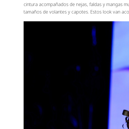
cintura acompañados de nejas, faldas y mangas muy
tamaños de volantes y capotes. Estos look van a