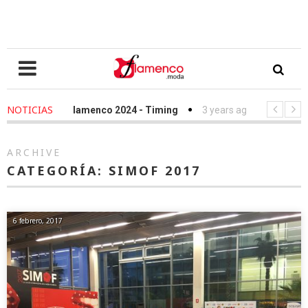
NOTICIAS
 Love Flamenco 2024 - Timing
3 years ago
-
Simof 2023 - Timi
sfile Fundación Sandra Ibarra frente al cáncer - We Love Flamenco 
ARCHIVE
CATEGORÍA:
SIMOF 2017
6 febrero, 2017