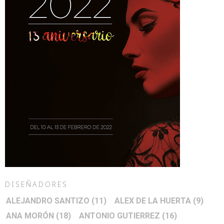
DISEÑADORES
ALEJANDRO SANTIZO
(11)
ALEX DE LA HUERTA
(9)
ANA MORÓN
(18)
ANTONIO GUTIERREZ
(16)