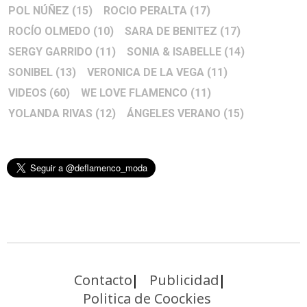
POL NÚÑEZ
(15)
ROCIO PERALTA
(17)
ROCÍO OLMEDO
(10)
SARA DE BENITEZ
(17)
SERGY GARRIDO
(11)
SONIA & ISABELLE
(14)
SONIBEL
(13)
VERONICA DE LA VEGA
(11)
VIDEOS
(60)
WE LOVE FLAMENCO
(11)
YOLANDA RIVAS
(12)
ÁNGELES VERANO
(15)
Contacto
Publicidad
Politica de Coockies