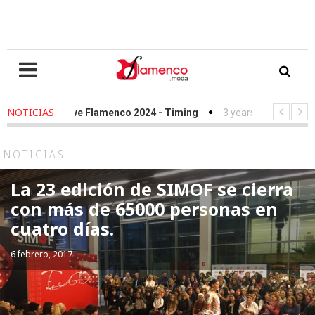
NOTICIAS
ago
-
We Love Flamenco 2024 - Timing
3 years ago
-
Simof 2023
ago
-
Desfile Fundación Sandra Ibarra frente al cáncer - We Love Fl
NOTICIAS
La 23 edición de SIMOF se cierra
con más de 65000 personas en
cuatro días.
6 febrero, 2017