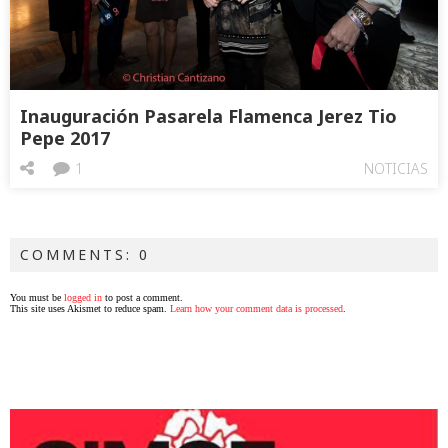
Inauguración Pasarela Flamenca Jerez Tio
Pepe 2017
1
NOTICIAS
COMMENTS: 0
You must be
logged in
to post a comment.
This site uses Akismet to reduce spam.
Learn how your comment data is processed
.