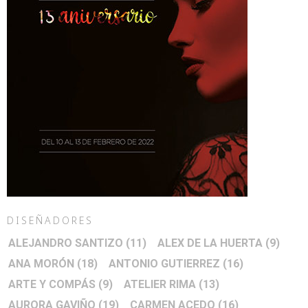
DISEÑADORES
ALEJANDRO SANTIZO
(11)
ALEX DE LA HUERTA
(9)
ANA MORÓN
(18)
ANTONIO GUTIERREZ
(16)
ARTE Y COMPÁS
(9)
ATELIER RIMA
(13)
AURORA GAVIÑO
(19)
CARMEN ACEDO
(16)