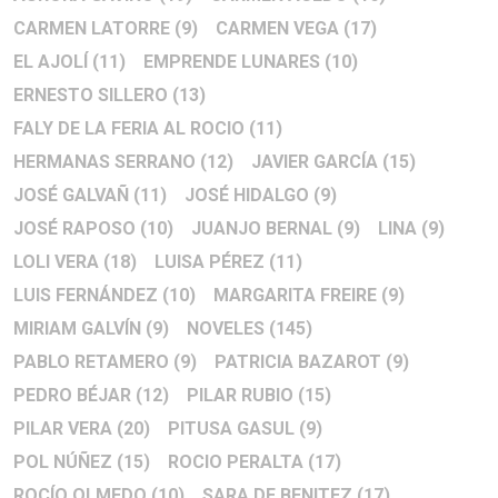
CARMEN LATORRE
(9)
CARMEN VEGA
(17)
EL AJOLÍ
(11)
EMPRENDE LUNARES
(10)
ERNESTO SILLERO
(13)
FALY DE LA FERIA AL ROCIO
(11)
HERMANAS SERRANO
(12)
JAVIER GARCÍA
(15)
JOSÉ GALVAÑ
(11)
JOSÉ HIDALGO
(9)
JOSÉ RAPOSO
(10)
JUANJO BERNAL
(9)
LINA
(9)
LOLI VERA
(18)
LUISA PÉREZ
(11)
LUIS FERNÁNDEZ
(10)
MARGARITA FREIRE
(9)
MIRIAM GALVÍN
(9)
NOVELES
(145)
PABLO RETAMERO
(9)
PATRICIA BAZAROT
(9)
PEDRO BÉJAR
(12)
PILAR RUBIO
(15)
PILAR VERA
(20)
PITUSA GASUL
(9)
POL NÚÑEZ
(15)
ROCIO PERALTA
(17)
ROCÍO OLMEDO
(10)
SARA DE BENITEZ
(17)