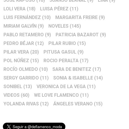
JOSÉ RAPOSO
(10)
JUANJO BERNAL
(9)
LINA
(9)
LOLI VERA
(18)
LUISA PÉREZ
(11)
LUIS FERNÁNDEZ
(10)
MARGARITA FREIRE
(9)
MIRIAM GALVÍN
(9)
NOVELES
(145)
PABLO RETAMERO
(9)
PATRICIA BAZAROT
(9)
PEDRO BÉJAR
(12)
PILAR RUBIO
(15)
PILAR VERA
(20)
PITUSA GASUL
(9)
POL NÚÑEZ
(15)
ROCIO PERALTA
(17)
ROCÍO OLMEDO
(10)
SARA DE BENITEZ
(17)
SERGY GARRIDO
(11)
SONIA & ISABELLE
(14)
SONIBEL
(13)
VERONICA DE LA VEGA
(11)
VIDEOS
(60)
WE LOVE FLAMENCO
(11)
YOLANDA RIVAS
(12)
ÁNGELES VERANO
(15)