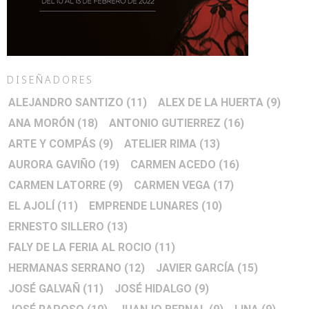
DISEÑADORES
ALEJANDRO SANTIZO
(11)
ALEX DE LA HUERTA
(9)
ANA MORÓN
(18)
ANTONIO GUTIERREZ
(16)
ARTE Y COMPÁS
(9)
ATELIER RIMA
(13)
AURORA GAVIÑO
(19)
CARMEN ACEDO
(16)
CARMEN LATORRE
(9)
CARMEN VEGA
(17)
EL AJOLÍ
(11)
EMPRENDE LUNARES
(10)
ERNESTO SILLERO
(13)
FALY DE LA FERIA AL ROCIO
(11)
HERMANAS SERRANO
(12)
JAVIER GARCÍA
(15)
JOSÉ GALVAÑ
(11)
JOSÉ HIDALGO
(9)