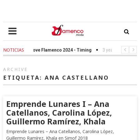
NOTICIAS
ars ago
-
We Love Flamenco 2024 - Timing
3 years ago
-
Simof 2
ars ago
-
Desfile Fundación Sandra Ibarra frente al cáncer - We Lov
ARCHIVE
ETIQUETA:
ANA CASTELLANO
Emprende Lunares I – Ana
Catellanos, Carolina López,
Guillermo Ramírez, Khala
Emprende Lunares – Ana Catellanos, Carolina López,
Guillermo Ramírez, Khala en Simof 2018