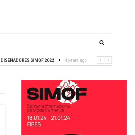
SEÑADORES SIMOF 2022
4 years ago
-
Inauguración SIMOF con 