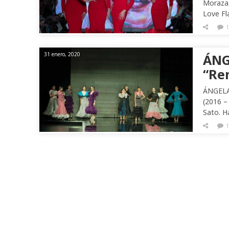
Moraza,
Love Fl
1
31 enero, 2020
ÁNG
“Re
ÁNGELA 
(2016 –
Sato. H
1