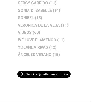
SERGY GARRIDO
(11)
SONIA & ISABELLE
(14)
SONIBEL
(13)
VERONICA DE LA VEGA
(11)
VIDEOS
(60)
WE LOVE FLAMENCO
(11)
YOLANDA RIVAS
(12)
ÁNGELES VERANO
(15)