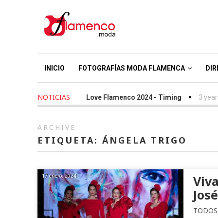
INICIO
FOTOGRAFÍAS MODA FLAMENCA
DIR
NOTICIAS
2 years ago
-
We Love Flamenco 2024 - Timing
3 years a
ARCHIVE
ETIQUETA:
ÁNGELA TRIGO
17 enero, 2024
Viva
Jos
TODOS 