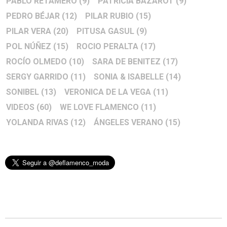
PABLO RETAMERO
(9)
PATRICIA BAZAROT
(9)
PEDRO BÉJAR
(12)
PILAR RUBIO
(15)
PILAR VERA
(20)
PITUSA GASUL
(9)
POL NÚÑEZ
(15)
ROCIO PERALTA
(17)
ROCÍO OLMEDO
(10)
SARA DE BENITEZ
(17)
SERGY GARRIDO
(11)
SONIA & ISABELLE
(14)
SONIBEL
(13)
VERONICA DE LA VEGA
(11)
VIDEOS
(60)
WE LOVE FLAMENCO
(11)
YOLANDA RIVAS
(12)
ÁNGELES VERANO
(15)