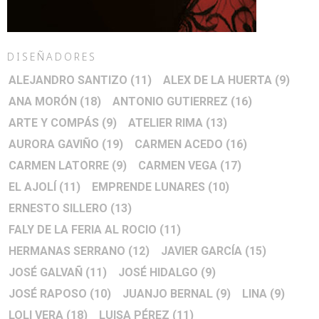
DISEÑADORES
ALEJANDRO SANTIZO
(11)
ALEX DE LA HUERTA
(9)
ANA MORÓN
(18)
ANTONIO GUTIERREZ
(16)
ARTE Y COMPÁS
(9)
ATELIER RIMA
(13)
AURORA GAVIÑO
(19)
CARMEN ACEDO
(16)
CARMEN LATORRE
(9)
CARMEN VEGA
(17)
EL AJOLÍ
(11)
EMPRENDE LUNARES
(10)
ERNESTO SILLERO
(13)
FALY DE LA FERIA AL ROCIO
(11)
HERMANAS SERRANO
(12)
JAVIER GARCÍA
(15)
JOSÉ GALVAÑ
(11)
JOSÉ HIDALGO
(9)
JOSÉ RAPOSO
(10)
JUANJO BERNAL
(9)
LINA
(9)
LOLI VERA
(18)
LUISA PÉREZ
(11)