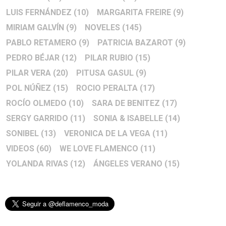
LUIS FERNÁNDEZ
(10)
MARGARITA FREIRE
(9)
MIRIAM GALVÍN
(9)
NOVELES
(145)
PABLO RETAMERO
(9)
PATRICIA BAZAROT
(9)
PEDRO BÉJAR
(12)
PILAR RUBIO
(15)
PILAR VERA
(20)
PITUSA GASUL
(9)
POL NÚÑEZ
(15)
ROCIO PERALTA
(17)
ROCÍO OLMEDO
(10)
SARA DE BENITEZ
(17)
SERGY GARRIDO
(11)
SONIA & ISABELLE
(14)
SONIBEL
(13)
VERONICA DE LA VEGA
(11)
VIDEOS
(60)
WE LOVE FLAMENCO
(11)
YOLANDA RIVAS
(12)
ÁNGELES VERANO
(15)