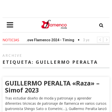
NOTICIAS
ears ago
-
We Love Flamenco 2024 - Timing
3 years ago
-
Simof 
ears ago
-
Desfile Fundación Sandra Ibarra frente al cáncer - We Lo
ARCHIVE
ETIQUETA:
GUILLERMO PERALTA
GUILLERMO PERALTA «Raza» –
Simof 2023
Tras estudiar diseño de moda y patronaje y aprender
diferentes técnicas de patronaje de flamenca en varios cursos
(patronista Shingo Sato o Eometric…), Guillermo Peralta lanzó