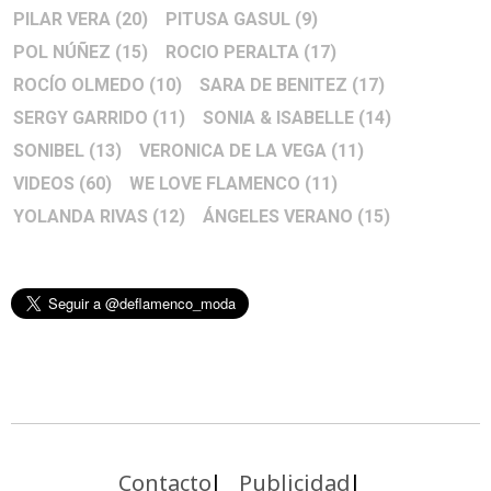
PILAR VERA
(20)
PITUSA GASUL
(9)
POL NÚÑEZ
(15)
ROCIO PERALTA
(17)
ROCÍO OLMEDO
(10)
SARA DE BENITEZ
(17)
SERGY GARRIDO
(11)
SONIA & ISABELLE
(14)
SONIBEL
(13)
VERONICA DE LA VEGA
(11)
VIDEOS
(60)
WE LOVE FLAMENCO
(11)
YOLANDA RIVAS
(12)
ÁNGELES VERANO
(15)
Contacto
Publicidad