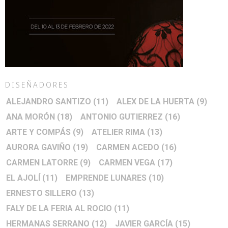
DISEÑADORES
ALEJANDRO SANTIZO
(11)
ALEX DE LA HUERTA
(9)
ANA MORÓN
(18)
ANTONIO GUTIERREZ
(16)
ARTE Y COMPÁS
(9)
ATELIER RIMA
(13)
AURORA GAVIÑO
(19)
CARMEN ACEDO
(16)
CARMEN LATORRE
(9)
CARMEN VEGA
(17)
EL AJOLÍ
(11)
EMPRENDE LUNARES
(10)
ERNESTO SILLERO
(13)
FALY DE LA FERIA AL ROCIO
(11)
HERMANAS SERRANO
(12)
JAVIER GARCÍA
(15)