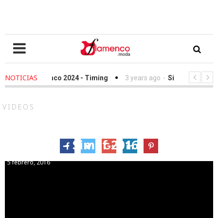
NOTICIAS
 Love Flamenco 2024 - Timing
3 years ago
-
Simof 2023 - Timi
file Fundación Sandra Ibarra frente al cáncer - We Love Flamenco 
VIDEOS
Antonio Gutiérrez “Amor
amargo” – Simof 2016
5 febrero, 2016