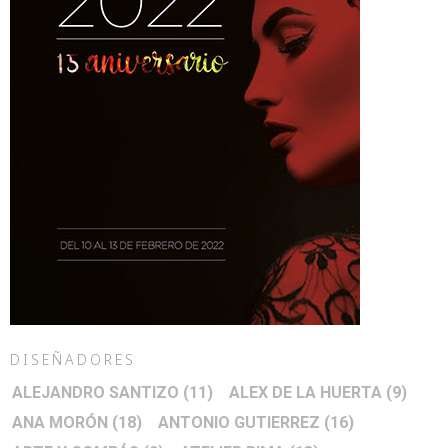
DISEÑADORES
ALEJANDRO SANTIZO
(11)
ALEX DE LA HUERTA
(9)
ANA MORÓN
(18)
ANTONIO GUTIERREZ
(16)