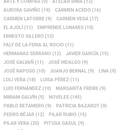
ARTE Y COMPÁS
(9)
ATELIER RIMA
(13)
AURORA GAVIÑO
(19)
CARMEN ACEDO
(16)
CARMEN LATORRE
(9)
CARMEN VEGA
(17)
EL AJOLÍ
(11)
EMPRENDE LUNARES
(10)
ERNESTO SILLERO
(13)
FALY DE LA FERIA AL ROCIO
(11)
HERMANAS SERRANO
(12)
JAVIER GARCÍA
(15)
JOSÉ GALVAÑ
(11)
JOSÉ HIDALGO
(9)
JOSÉ RAPOSO
(10)
JUANJO BERNAL
(9)
LINA
(9)
LOLI VERA
(18)
LUISA PÉREZ
(11)
LUIS FERNÁNDEZ
(10)
MARGARITA FREIRE
(9)
MIRIAM GALVÍN
(9)
NOVELES
(145)
PABLO RETAMERO
(9)
PATRICIA BAZAROT
(9)
PEDRO BÉJAR
(12)
PILAR RUBIO
(15)
PILAR VERA
(20)
PITUSA GASUL
(9)