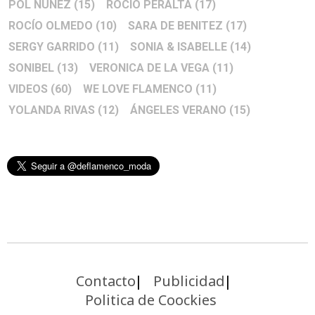
POL NÚÑEZ
(15)
ROCIO PERALTA
(17)
ROCÍO OLMEDO
(10)
SARA DE BENITEZ
(17)
SERGY GARRIDO
(11)
SONIA & ISABELLE
(14)
SONIBEL
(13)
VERONICA DE LA VEGA
(11)
VIDEOS
(60)
WE LOVE FLAMENCO
(11)
YOLANDA RIVAS
(12)
ÁNGELES VERANO
(15)
Contacto
Publicidad
Politica de Coockies