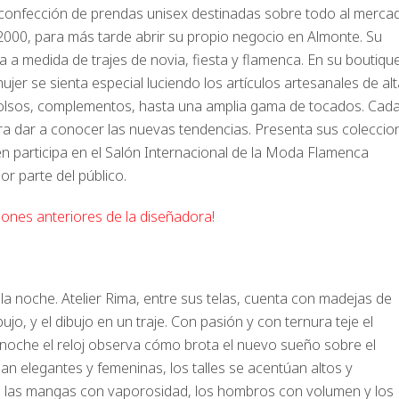
a confección de prendas unisex destinadas sobre todo al merca
2000, para más tarde abrir su propio negocio en Almonte. Su
ura a medida de trajes de novia, fiesta y flamenca. En su boutiqu
jer se sienta especial luciendo los artículos artesanales de alt
 bolsos, complementos, hasta una amplia gama de tocados. Cad
a dar a conocer las nuevas tendencias. Presenta sus coleccio
én participa en el Salón Internacional de la Moda Flamenca
r parte del público.
ones anteriores de la diseñadora!
la noche. Atelier Rima, entre sus telas, cuenta con madejas de
o, y el dibujo en un traje. Con pasión y con ternura teje el
noche el reloj observa cómo brota el nuevo sueño sobre el
an elegantes y femeninas, los talles se acentúan altos y
, las mangas con vaporosidad, los hombros con volumen y los