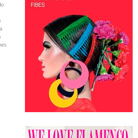
do
e
a
a
nes