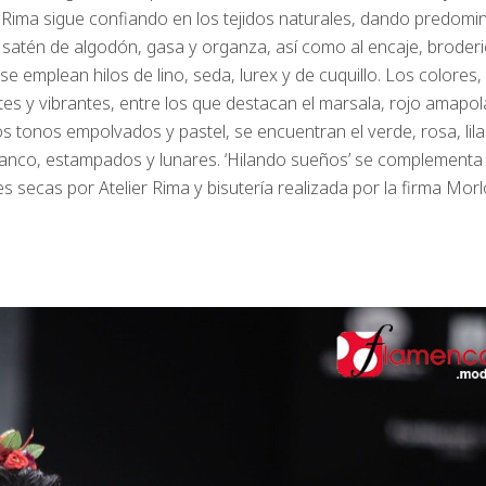
r Rima sigue confiando en los tejidos naturales, dando predomi
 satén de algodón, gasa y organza, así como al encaje, broderi
 se emplean hilos de lino, seda, lurex y de cuquillo. Los colores,
es y vibrantes, entre los que destacan el marsala, rojo amapol
los tonos empolvados y pastel, se encuentran el verde, rosa, lila
lanco, estampados y lunares. ‘Hilando sueños’ se complementa
 secas por Atelier Rima y bisutería realizada por la firma Morl