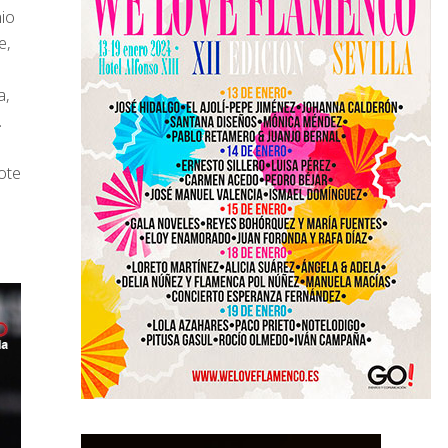
nio
e,
a,
.
ote