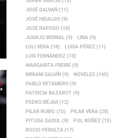
JAVIER GARCÍA
(15)
JOSÉ GALVAÑ
(11)
JOSÉ HIDALGO
(9)
JOSÉ RAPOSO
(10)
JUANJO BERNAL
(9)
LINA
(9)
LOLI VERA
(18)
LUISA PÉREZ
(11)
LUIS FERNÁNDEZ
(10)
MARGARITA FREIRE
(9)
MIRIAM GALVÍN
(9)
NOVELES
(145)
PABLO RETAMERO
(9)
PATRICIA BAZAROT
(9)
PEDRO BÉJAR
(12)
PILAR RUBIO
(15)
PILAR VERA
(20)
PITUSA GASUL
(9)
POL NÚÑEZ
(15)
ROCIO PERALTA
(17)