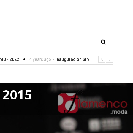
4 years ago
-
Inauguración SIMOF con Eva González y Arcángel 
 2015