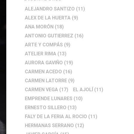
ALEJANDRO SANTIZO
(11)
ALEX DE LA HUERTA
(9)
ANA MORÓN
(18)
ANTONIO GUTIERREZ
(16)
ARTE Y COMPÁS
(9)
ATELIER RIMA
(13)
AURORA GAVIÑO
(19)
CARMEN ACEDO
(16)
CARMEN LATORRE
(9)
CARMEN VEGA
(17)
EL AJOLÍ
(11)
EMPRENDE LUNARES
(10)
ERNESTO SILLERO
(13)
FALY DE LA FERIA AL ROCIO
(11)
HERMANAS SERRANO
(12)