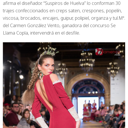
afirma el diseñador. “Suspiros de Huelva” lo conforman 30
trajes confeccionados en creps saten, crespones, popelín,
viscosa, brocados, encajes, guipur, polipiel, organza y tul.Mª.
del Carmen González Vento, ganadora del concurso Se
Llama Copla, intervendrá en el desfile.