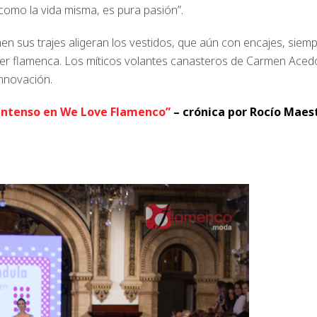
como la vida misma, es pura pasión”.
n sus trajes aligeran los vestidos, que aún con encajes, siem
jer flamenca. Los míticos volantes canasteros de Carmen Aced
innovación.
intenso en We Love Flamenco”
– crónica por Rocío Maes