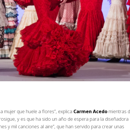
a mujer que huele a flores”, explica
Carmen Acedo
mientras 
rosigue, y es que ha sido un año de espera para la diseñadora
ones y mil canciones al aire”, que han servido para crear unas