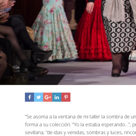
“Se asoma a la ventana de mi taller la sombra de un
forma a su colección. “Yo la estaba esperando…”, p
sevillana, “de idas y venidas, sombras y luces, rinc