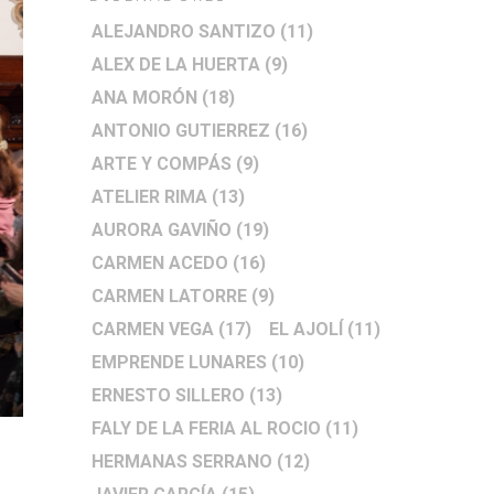
ALEJANDRO SANTIZO
(11)
ALEX DE LA HUERTA
(9)
ANA MORÓN
(18)
ANTONIO GUTIERREZ
(16)
ARTE Y COMPÁS
(9)
ATELIER RIMA
(13)
AURORA GAVIÑO
(19)
CARMEN ACEDO
(16)
CARMEN LATORRE
(9)
CARMEN VEGA
(17)
EL AJOLÍ
(11)
EMPRENDE LUNARES
(10)
ERNESTO SILLERO
(13)
FALY DE LA FERIA AL ROCIO
(11)
HERMANAS SERRANO
(12)