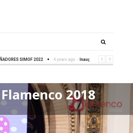
IMOF 2022
4 years ago
-
Inauguración SIMOF con Eva González 
 Flamenco 2018