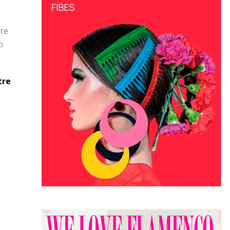
pre
o
tre