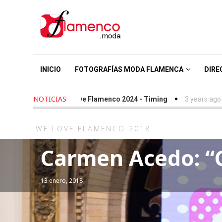
INICIO
FOTOGRAFÍAS MODA FLAMENCA
DIRE
NOTICIAS
 ago
-
We Love Flamenco 2024 - Timing
3 years ago
-
Simof 202
WE LOVE FLAMENCO 2018
Carmen Acedo: “
13 enero, 2018