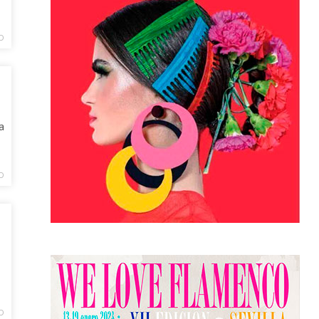
D
a
D
D