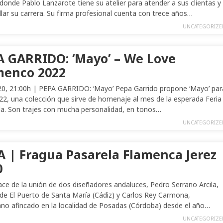
 donde Pablo Lanzarote tiene su atelier para atender a sus clientas y
llar su carrera. Su firma profesional cuenta con trece años…
UNCATEGORIZE
A GARRIDO: ‘Mayo’ – We Love
menco 2022
20, 21:00h | PEPA GARRIDO: ‘Mayo’ Pepa Garrido propone ‘Mayo’ par
22, una colección que sirve de homenaje al mes de la esperada Feria
lla. Son trajes con mucha personalidad, en tonos…
UNCATEGORIZE
A | Fragua Pasarela Flamenca Jerez
0
ce de la unión de dos diseñadores andaluces, Pedro Serrano Arcila,
 de El Puerto de Santa María (Cádiz) y Carlos Rey Carmona,
ano afincado en la localidad de Posadas (Córdoba) desde el año…
UNCATEGORIZE