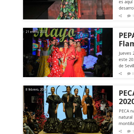
es aquí
desarro
1
21 enero, 2022
PEP
Fla
Jueves 
este 20
de Sevi
0
8 febrero, 2020
PEC
202
PECA na
natural
montill
1