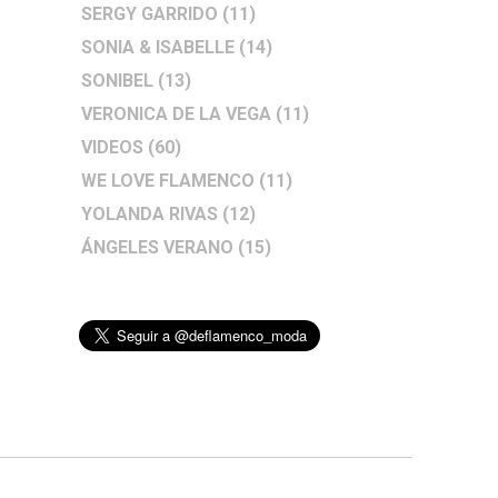
SERGY GARRIDO
(11)
SONIA & ISABELLE
(14)
SONIBEL
(13)
VERONICA DE LA VEGA
(11)
VIDEOS
(60)
WE LOVE FLAMENCO
(11)
YOLANDA RIVAS
(12)
ÁNGELES VERANO
(15)