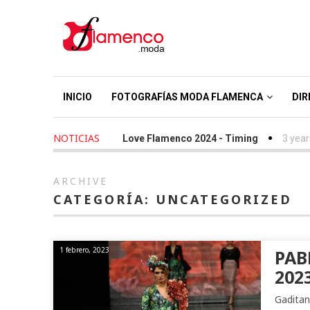
INICIO
FOTOGRAFÍAS MODA FLAMENCA
DIR
NOTICIAS
2 years ago
-
We Love Flamenco 2024 - Timing
3 years a
ARCHIVE
CATEGORÍA:
UNCATEGORIZED
1 febrero, 2023
PAB
202
Gaditan