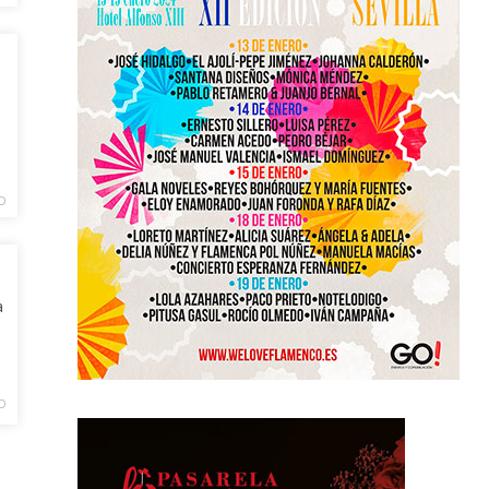
D
a
D