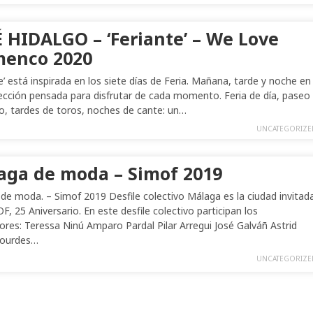
É HIDALGO – ‘Feriante’ – We Love
menco 2020
e’ está inspirada en los siete días de Feria. Mañana, tarde y noche en
ección pensada para disfrutar de cada momento. Feria de día, paseo
lo, tardes de toros, noches de cante: un…
UNCATEGORIZE
aga de moda – Simof 2019
de moda. – Simof 2019 Desfile colectivo Málaga es la ciudad invitad
, 25 Aniversario. En este desfile colectivo participan los
ores: Teressa Ninú Amparo Pardal Pilar Arregui José Galváñ Astrid
Lourdes…
UNCATEGORIZE