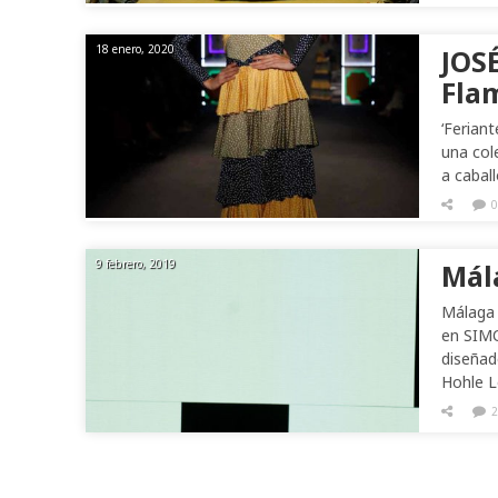
18 enero, 2020
JOS
Fla
‘Feriant
una col
a cabal
0
9 febrero, 2019
Mál
Málaga 
en SIMOF
diseñad
Hohle 
2