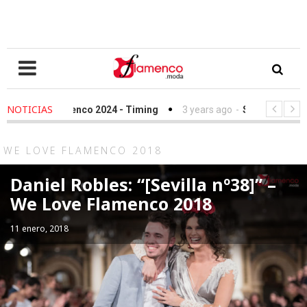
NOTICIAS
co 2024 - Timing
3 years ago
-
Simof 2023 - Timing
4 year
n Sandra Ibarra frente al cáncer - We Love Flamenco 2022
WE LOVE FLAMENCO 2018
Daniel Robles: “[Sevilla nº38]” –
We Love Flamenco 2018
11 enero, 2018