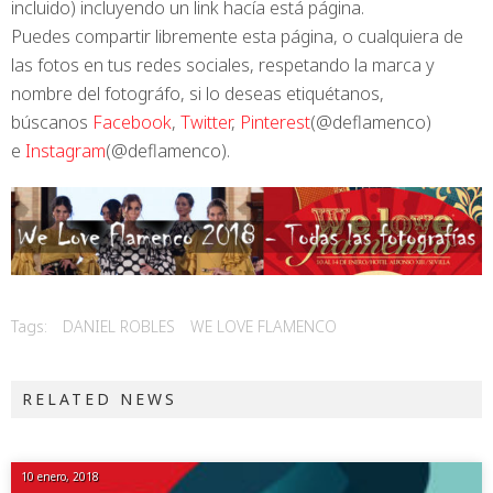
incluido) incluyendo un link hacía está página.
Puedes compartir libremente esta página, o cualquiera de
las fotos en tus redes sociales, respetando la marca y
nombre del fotográfo, si lo deseas etiquétanos,
búscanos
Facebook
,
Twitter
,
Pinterest
(@deflamenco)
e
Instagram
(@deflamenco).
Tags:
DANIEL ROBLES
WE LOVE FLAMENCO
RELATED NEWS
10 enero, 2018