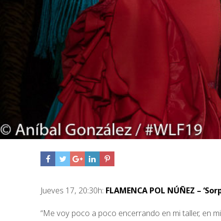
Jueves 17, 20:30h:
FLAMENCA POL NÚÑEZ – ‘Sor
“Me voy poco a poco encerrando en mi taller, en mi