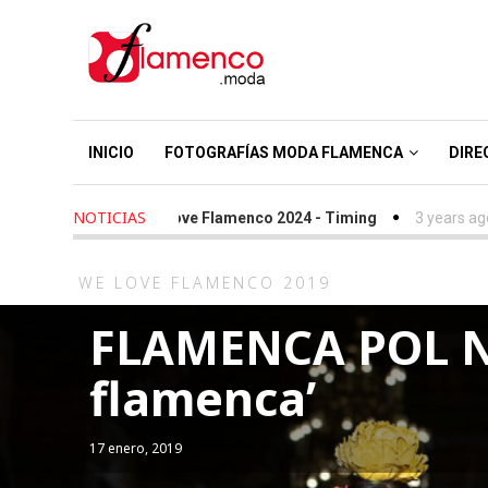
INICIO
FOTOGRAFÍAS MODA FLAMENCA
DIRE
NOTICIAS
years ago
-
We Love Flamenco 2024 - Timing
3 years ago
-
Simof
WE LOVE FLAMENCO 2019
FLAMENCA POL N
flamenca’
17 enero, 2019