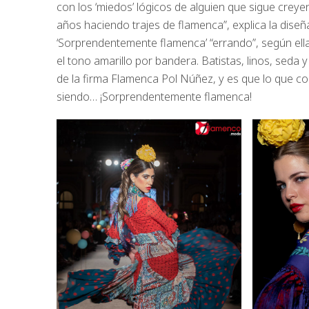
con los ‘miedos’ lógicos de alguien que sigue crey
años haciendo trajes de flamenca”, explica la dis
‘Sorprendentemente flamenca’ “errando”, según ella en
el tono amarillo por bandera. Batistas, linos, seda 
de la firma Flamenca Pol Núñez, y es que lo que c
siendo… ¡Sorprendentemente flamenca!