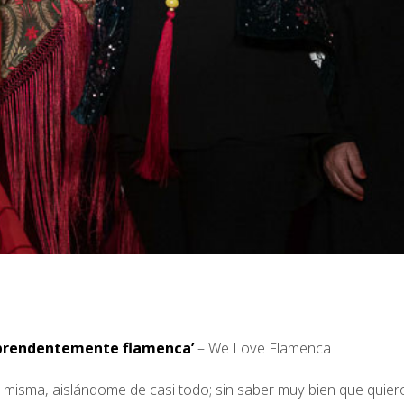
prendentemente flamenca’
– We Love Flamenca
 misma, aislándome de casi todo; sin saber muy bien que quier