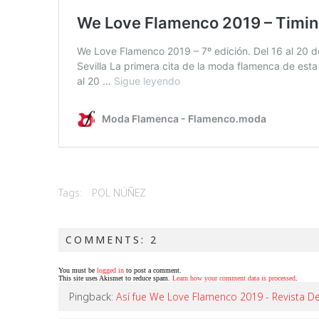
Tags:
POL NÚÑEZ
COMMENTS: 2
You must be
logged in
to post a comment.
This site uses Akismet to reduce spam.
Learn how your comment data is processed
.
Pingback:
Así fue We Love Flamenco 2019 - Revista 