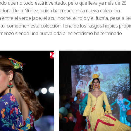
endo que no todo está inventado, pero que lleva ya más de 25
eñadora Delia Núñez, quien ha creado esta nueva colección
tre el verde jade, el azul noche, el rojo y el fucsia, pese a lle
y tul componen esta colección, llena de los rasgos hippies propi
omenzó siendo una nueva oda al eclecticismo ha terminado