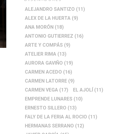
ALEJANDRO SANTIZO
(11)
ALEX DE LA HUERTA
(9)
ANA MORÓN
(18)
ANTONIO GUTIERREZ
(16)
ARTE Y COMPÁS
(9)
ATELIER RIMA
(13)
AURORA GAVIÑO
(19)
CARMEN ACEDO
(16)
CARMEN LATORRE
(9)
CARMEN VEGA
(17)
EL AJOLÍ
(11)
EMPRENDE LUNARES
(10)
ERNESTO SILLERO
(13)
FALY DE LA FERIA AL ROCIO
(11)
HERMANAS SERRANO
(12)