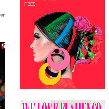
var
os