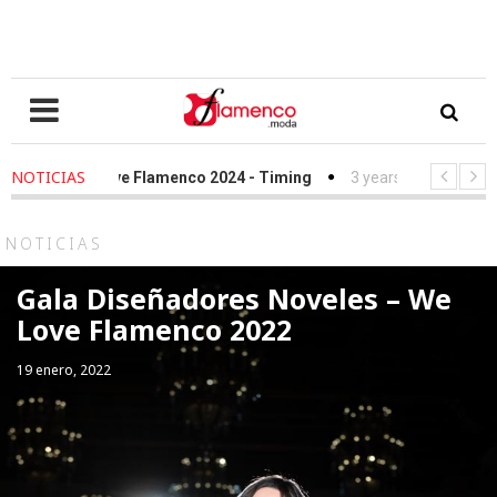
NOTICIAS
ago
-
We Love Flamenco 2024 - Timing
3 years ago
-
Simof 2023
ago
-
Desfile Fundación Sandra Ibarra frente al cáncer - We Love Fl
NOTICIAS
Gala Diseñadores Noveles – We
Love Flamenco 2022
19 enero, 2022