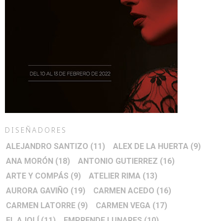
DISEÑADORES
ALEJANDRO SANTIZO
(11)
ALEX DE LA HUERTA
(9)
ANA MORÓN
(18)
ANTONIO GUTIERREZ
(16)
ARTE Y COMPÁS
(9)
ATELIER RIMA
(13)
AURORA GAVIÑO
(19)
CARMEN ACEDO
(16)
CARMEN LATORRE
(9)
CARMEN VEGA
(17)
EL AJOLÍ
(11)
EMPRENDE LUNARES
(10)