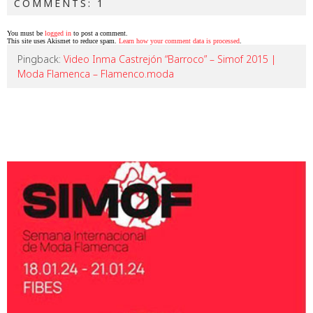
COMMENTS: 1
You must be
logged in
to post a comment.
This site uses Akismet to reduce spam.
Learn how your comment data is processed
.
Pingback:
Video Inma Castrejón “Barroco” – Simof 2015 |
Moda Flamenca – Flamenco.moda