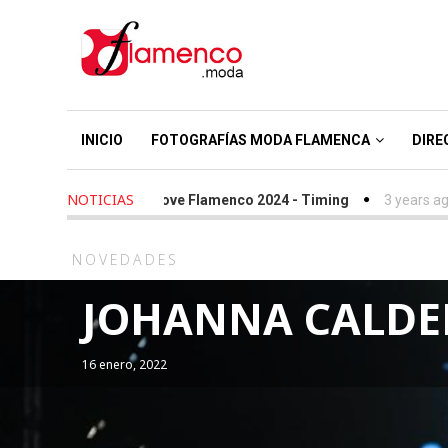
INICIO
FOTOGRAFÍAS MODA FLAMENCA
DIRE
NOTICIAS
years ago
-
We Love Flamenco 2024 - Timing
3 years ago
-
Simof
NOVEDADES
JOHANNA CALDERÓ
16 enero, 2022