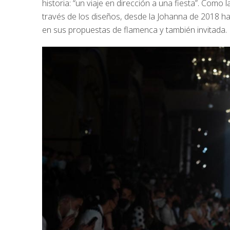
historia: “un viaje en dirección a una fiesta”. Como l
través de los diseños, desde la Johanna de 2018 ha
en sus propuestas de flamenca y también invitada.