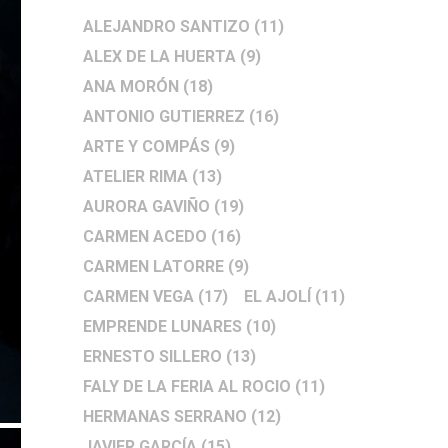
ALEJANDRO SANTIZO
(11)
ALEX DE LA HUERTA
(9)
ANA MORÓN
(18)
ANTONIO GUTIERREZ
(16)
ARTE Y COMPÁS
(9)
ATELIER RIMA
(13)
AURORA GAVIÑO
(19)
CARMEN ACEDO
(16)
CARMEN LATORRE
(9)
CARMEN VEGA
(17)
EL AJOLÍ
(11)
EMPRENDE LUNARES
(10)
ERNESTO SILLERO
(13)
FALY DE LA FERIA AL ROCIO
(11)
HERMANAS SERRANO
(12)
JAVIER GARCÍA
(15)