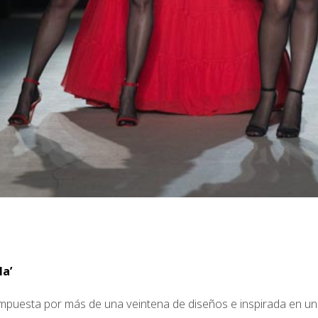
a’
ompuesta por más de una veintena de diseños e inspirada en u