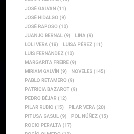
JOSÉ GALVAÑ
(11)
JOSÉ HIDALGO
(9)
JOSÉ RAPOSO
(10)
JUANJO BERNAL
(9)
LINA
(9)
LOLI VERA
(18)
LUISA PÉREZ
(11)
LUIS FERNÁNDEZ
(10)
MARGARITA FREIRE
(9)
MIRIAM GALVÍN
(9)
NOVELES
(145)
PABLO RETAMERO
(9)
PATRICIA BAZAROT
(9)
PEDRO BÉJAR
(12)
PILAR RUBIO
(15)
PILAR VERA
(20)
PITUSA GASUL
(9)
POL NÚÑEZ
(15)
ROCIO PERALTA
(17)