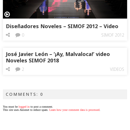
Diseñadores Noveles – SIMOF 2012 – Video
0
SIMOF 2012
José Javier León – ‘¡Ay, Malvaloca!’ video
Noveles SIMOF 2018
2
VIDEOS
COMMENTS: 0
You must be
logged in
to post a comment.
This site uses Akismet to reduce spam.
Learn how your comment data is processed
.