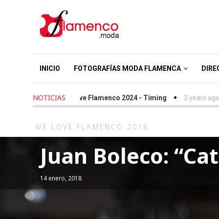
INICIO
FOTOGRAFÍAS MODA FLAMENCA
DIRE
NOTICIAS
s ago
-
We Love Flamenco 2024 - Timing
3 years ago
-
Simof 20
WE LOVE FLAMENCO 2018
Juan Boleco: “Ca
14 enero, 2018