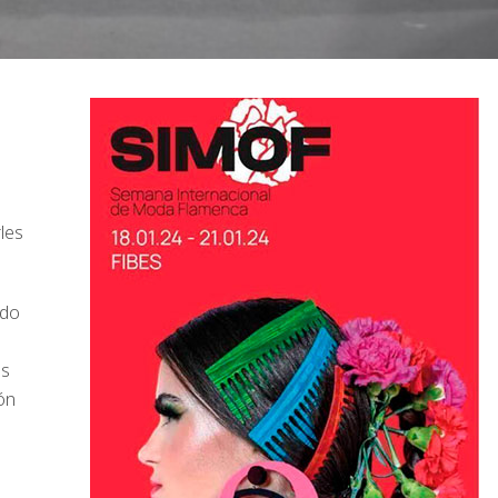
les
ido
us
ón