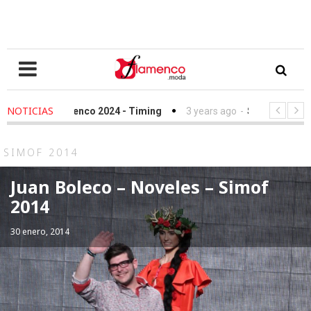
NOTICIAS
menco 2024 - Timing
3 years ago
-
Simof 2023 - Timing
4 y
ación Sandra Ibarra frente al cáncer - We Love Flamenco 2022
SIMOF 2014
Juan Boleco – Noveles – Simof
2014
30 enero, 2014