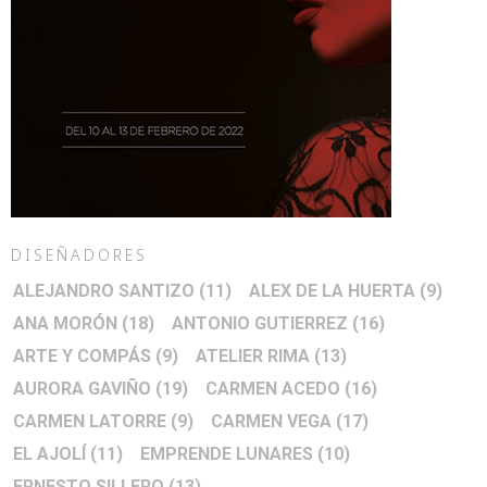
DISEÑADORES
ALEJANDRO SANTIZO
(11)
ALEX DE LA HUERTA
(9)
ANA MORÓN
(18)
ANTONIO GUTIERREZ
(16)
ARTE Y COMPÁS
(9)
ATELIER RIMA
(13)
AURORA GAVIÑO
(19)
CARMEN ACEDO
(16)
CARMEN LATORRE
(9)
CARMEN VEGA
(17)
EL AJOLÍ
(11)
EMPRENDE LUNARES
(10)
ERNESTO SILLERO
(13)