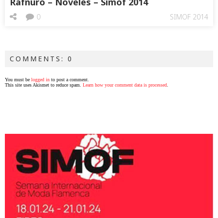
Rafnuro – Noveles – Simof 2014
0
SIMOF 2014
COMMENTS: 0
You must be
logged in
to post a comment.
This site uses Akismet to reduce spam.
Learn how your comment data is processed
.