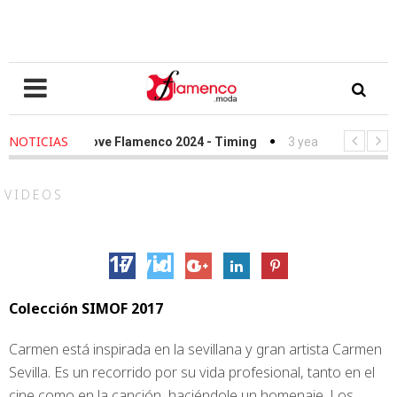
NOTICIAS
rs ago
-
We Love Flamenco 2024 - Timing
3 years ago
-
Simof 2
rs ago
-
Desfile Fundación Sandra Ibarra frente al cáncer - We Lov
VIDEOS
Luis Fernández «Carmen» –
Simof 2017 video
2 febrero, 2017
Colección SIMOF 2017
Carmen está inspirada en la sevillana y gran artista Carmen
Sevilla. Es un recorrido por su vida profesional, tanto en el
cine como en la canción, haciéndole un homenaje. Los