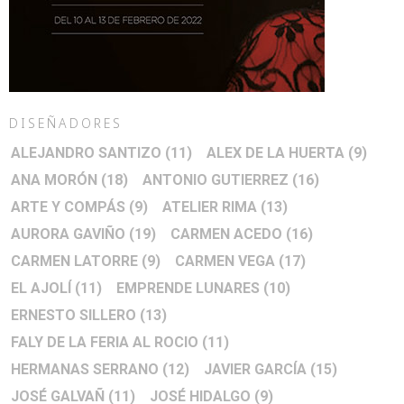
DISEÑADORES
ALEJANDRO SANTIZO
(11)
ALEX DE LA HUERTA
(9)
ANA MORÓN
(18)
ANTONIO GUTIERREZ
(16)
ARTE Y COMPÁS
(9)
ATELIER RIMA
(13)
AURORA GAVIÑO
(19)
CARMEN ACEDO
(16)
CARMEN LATORRE
(9)
CARMEN VEGA
(17)
EL AJOLÍ
(11)
EMPRENDE LUNARES
(10)
ERNESTO SILLERO
(13)
FALY DE LA FERIA AL ROCIO
(11)
HERMANAS SERRANO
(12)
JAVIER GARCÍA
(15)
JOSÉ GALVAÑ
(11)
JOSÉ HIDALGO
(9)