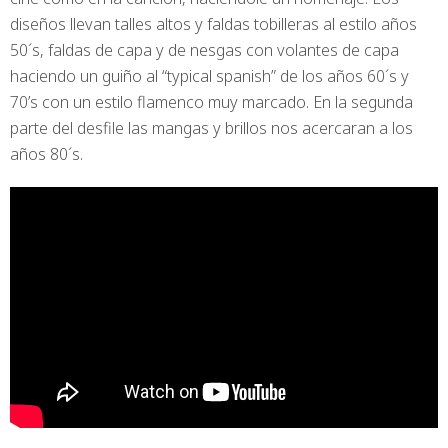
diseños llevan talles altos y faldas tobilleras al estilo años
50´s, faldas de capa y de nesgas con volantes de capa
haciendo un guiño al “typical spanish” de los años 60´s y
70’s con un estilo flamenco muy marcado. En la segunda
parte del desfile las mangas y brillos nos acercaran a los
años 80´s.