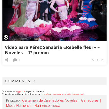
Video Sara Pérez Sanabria «Rebelle fleur» –
Noveles – 1º premio
1
VIDEOS
COMMENTS: 1
You must be
logged in
to post a comment.
This site uses Akismet to reduce spam.
Learn how your comment data is processed
.
Pingback:
Certamen de Diseñadores Noveles – Ganadores |
Moda Flamenca - Flamenco.moda