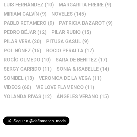
LUIS FERNÁNDEZ
(10)
MARGARITA FREIRE
(9)
MIRIAM GALVÍN
(9)
NOVELES
(145)
PABLO RETAMERO
(9)
PATRICIA BAZAROT
(9)
PEDRO BÉJAR
(12)
PILAR RUBIO
(15)
PILAR VERA
(20)
PITUSA GASUL
(9)
POL NÚÑEZ
(15)
ROCIO PERALTA
(17)
ROCÍO OLMEDO
(10)
SARA DE BENITEZ
(17)
SERGY GARRIDO
(11)
SONIA & ISABELLE
(14)
SONIBEL
(13)
VERONICA DE LA VEGA
(11)
VIDEOS
(60)
WE LOVE FLAMENCO
(11)
YOLANDA RIVAS
(12)
ÁNGELES VERANO
(15)