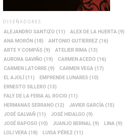
DISEÑADORES
ALEJANDRO SANTIZO
(11)
ALEX DE LA HUERTA
(9)
ANA MORÓN
(18)
ANTONIO GUTIERREZ
(16)
ARTE Y COMPÁS
(9)
ATELIER RIMA
(13)
AURORA GAVIÑO
(19)
CARMEN ACEDO
(16)
CARMEN LATORRE
(9)
CARMEN VEGA
(17)
EL AJOLÍ
(11)
EMPRENDE LUNARES
(10)
ERNESTO SILLERO
(13)
FALY DE LA FERIA AL ROCIO
(11)
HERMANAS SERRANO
(12)
JAVIER GARCÍA
(15)
JOSÉ GALVAÑ
(11)
JOSÉ HIDALGO
(9)
JOSÉ RAPOSO
(10)
JUANJO BERNAL
(9)
LINA
(9)
LOLI VERA
(18)
LUISA PÉREZ
(11)