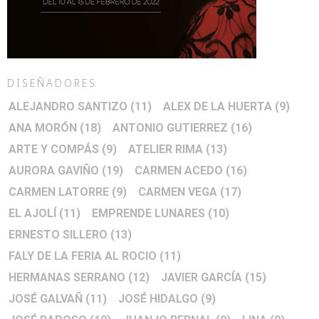
DISEÑADORES
ALEJANDRO SANTIZO
(11)
ALEX DE LA HUERTA
(9)
ANA MORÓN
(18)
ANTONIO GUTIERREZ
(16)
ARTE Y COMPÁS
(9)
ATELIER RIMA
(13)
AURORA GAVIÑO
(19)
CARMEN ACEDO
(16)
CARMEN LATORRE
(9)
CARMEN VEGA
(17)
EL AJOLÍ
(11)
EMPRENDE LUNARES
(10)
ERNESTO SILLERO
(13)
FALY DE LA FERIA AL ROCIO
(11)
HERMANAS SERRANO
(12)
JAVIER GARCÍA
(15)
JOSÉ GALVAÑ
(11)
JOSÉ HIDALGO
(9)