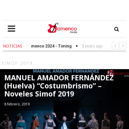
NOTICIAS
e Love Flamenco 2024 - Timing
3 years ago
-
Simof 2023 - Tim
esfile Fundación Sandra Ibarra frente al cáncer - We Love Flamenco
SIMOF 2019
MANUEL AMADOR FERNÁNDEZ
(Huelva) “Costumbrismo” –
Noveles Simof 2019
8 febrero, 2019