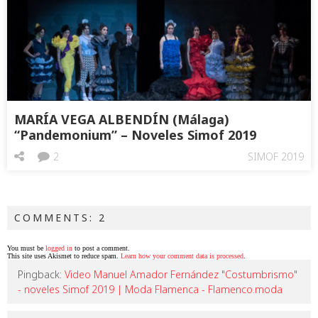
MARÍA VEGA ALBENDÍN (Málaga)
“Pandemonium” – Noveles Simof 2019
2
SIMOF 2019
COMMENTS: 2
You must be
logged in
to post a comment.
This site uses Akismet to reduce spam.
Learn how your comment data is processed
.
Pingback:
Video Manuel Amador Fernández "Costumbrismo"
- noveles Simof 2019 | Moda Flamenca - Flamenco.moda