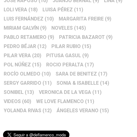
JOSÉ RAPOSO
(10)
JUANJO BERNAL
(9)
LINA
(9)
LOLI VERA
(18)
LUISA PÉREZ
(11)
LUIS FERNÁNDEZ
(10)
MARGARITA FREIRE
(9)
MIRIAM GALVÍN
(9)
NOVELES
(145)
PABLO RETAMERO
(9)
PATRICIA BAZAROT
(9)
PEDRO BÉJAR
(12)
PILAR RUBIO
(15)
PILAR VERA
(20)
PITUSA GASUL
(9)
POL NÚÑEZ
(15)
ROCIO PERALTA
(17)
ROCÍO OLMEDO
(10)
SARA DE BENITEZ
(17)
SERGY GARRIDO
(11)
SONIA & ISABELLE
(14)
SONIBEL
(13)
VERONICA DE LA VEGA
(11)
VIDEOS
(60)
WE LOVE FLAMENCO
(11)
YOLANDA RIVAS
(12)
ÁNGELES VERANO
(15)