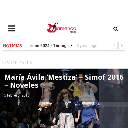
NOTICIAS
lamenco 2024 - Timing
3 years ago
-
Simof 2023 - Timing
ndación Sandra Ibarra frente al cáncer - We Love Flamenco 2022
SIMOF 2016
María Ávila ‘Mestiza’ – Simof 2016
– Noveles
5 febrero, 2016