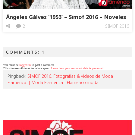
Ángeles Gálvez ‘1953’ – Simof 2016 – Noveles
2
SIMOF 2016
COMMENTS: 1
You must be
logged in
to post a comment.
This site uses Akismet to reduce spam.
Learn how your comment data is processed
.
Pingback:
SIMOF 2016. Fotografías & videos de Moda
Flamenca. | Moda Flamenca - Flamenco.moda