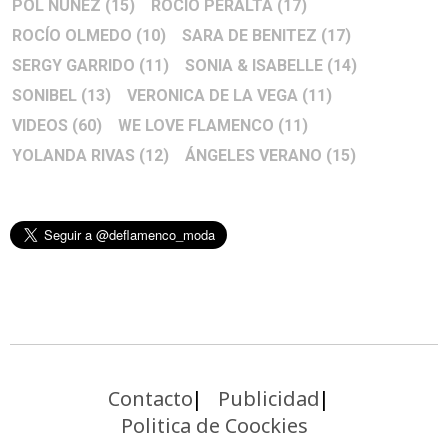
POL NÚÑEZ
(15)
ROCIO PERALTA
(17)
ROCÍO OLMEDO
(10)
SARA DE BENITEZ
(17)
SERGY GARRIDO
(11)
SONIA & ISABELLE
(14)
SONIBEL
(13)
VERONICA DE LA VEGA
(11)
VIDEOS
(60)
WE LOVE FLAMENCO
(11)
YOLANDA RIVAS
(12)
ÁNGELES VERANO
(15)
Contacto
Publicidad
Politica de Coockies