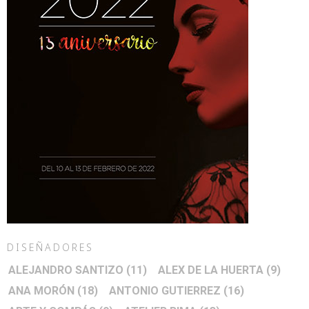
DISEÑADORES
ALEJANDRO SANTIZO
(11)
ALEX DE LA HUERTA
(9)
ANA MORÓN
(18)
ANTONIO GUTIERREZ
(16)