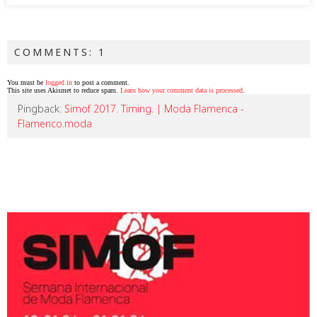
COMMENTS: 1
You must be
logged in
to post a comment.
This site uses Akismet to reduce spam.
Learn how your comment data is processed
.
Pingback:
Simof 2017. Timing. | Moda Flamenca -
Flamenco.moda