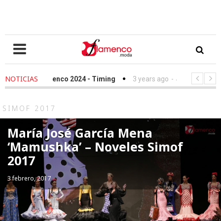
NOTICIAS
lamenco 2024 - Timing
3 years ago
-
Simof 2023 - Timing
undación Sandra Ibarra frente al cáncer - We Love Flamenco 2022
SIMOF 2017
María José García Mena
‘Mamushka’ – Noveles Simof
2017
3 febrero, 2017