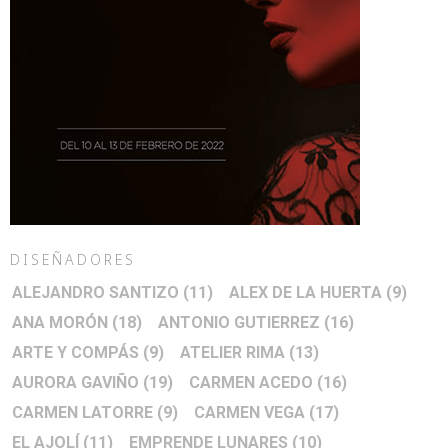
DISEÑADORES
ALEJANDRO SANTIZO
(11)
ALEX DE LA HUERTA
(9)
ANA MORÓN
(18)
ANTONIO GUTIERREZ
(16)
ARTE Y COMPÁS
(9)
ATELIER RIMA
(13)
AURORA GAVIÑO
(19)
CARMEN ACEDO
(16)
CARMEN LATORRE
(9)
CARMEN VEGA
(17)
EL AJOLÍ
(11)
EMPRENDE LUNARES
(10)