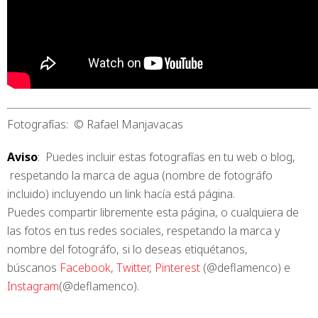
Fotografías: © Rafael Manjavacas
Aviso
: Puedes incluir estas fotografías en tu web o blog,
respetando la marca de agua (nombre de fotográfo
incluido) incluyendo un link hacía está página.
Puedes compartir libremente esta página, o cualquiera de
las fotos en tus redes sociales, respetando la marca y
nombre del fotográfo, si lo deseas etiquétanos,
búscanos
Facebook
,
Twitter
,
Pinterest
(@deflamenco) e
Instagram
(@deflamenco).