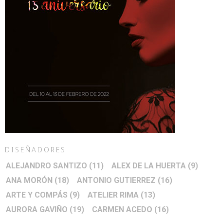
DISEÑADORES
ALEJANDRO SANTIZO
(11)
ALEX DE LA HUERTA
(9)
ANA MORÓN
(18)
ANTONIO GUTIERREZ
(16)
ARTE Y COMPÁS
(9)
ATELIER RIMA
(13)
AURORA GAVIÑO
(19)
CARMEN ACEDO
(16)