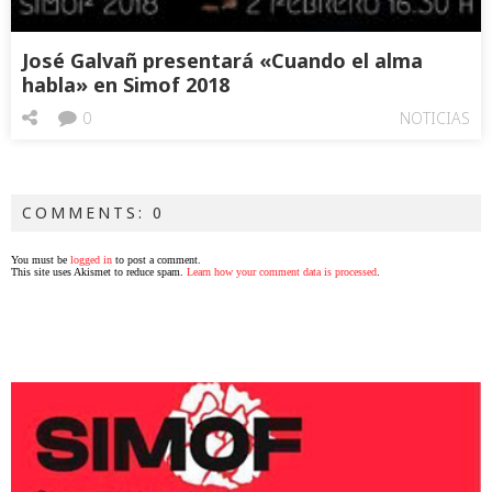
José Galvañ presentará «Cuando el alma
habla» en Simof 2018
0
NOTICIAS
COMMENTS: 0
You must be
logged in
to post a comment.
This site uses Akismet to reduce spam.
Learn how your comment data is processed
.