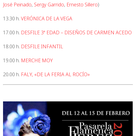
José Peinado
,
Sergy Garrido
,
Ernesto Sillero
)
13.30 h.
VERÓNICA DE LA VEGA
17.00 h.
DESFILE 3ª EDAD – DISEÑOS DE CARMEN ACEDO
18.00 h.
DESFILE INFANTIL
19.00 h.
MERCHE MOY
20.00 h.
FALY, «DE LA FERIA AL ROCÍO»