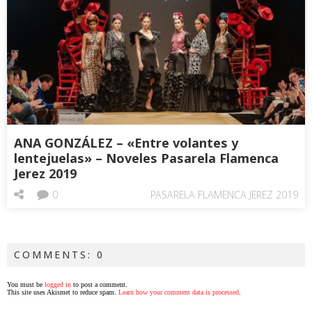
ANA GONZÁLEZ – «Entre volantes y
lentejuelas» – Noveles Pasarela Flamenca
Jerez 2019
0
PASARELA FLAMENCA JEREZ 2019
COMMENTS: 0
You must be
logged in
to post a comment.
This site uses Akismet to reduce spam.
Learn how your comment data is processed
.