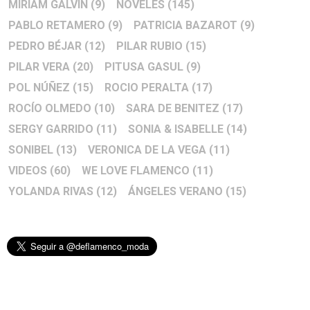
MIRIAM GALVÍN
(9)
NOVELES
(145)
PABLO RETAMERO
(9)
PATRICIA BAZAROT
(9)
PEDRO BÉJAR
(12)
PILAR RUBIO
(15)
PILAR VERA
(20)
PITUSA GASUL
(9)
POL NÚÑEZ
(15)
ROCIO PERALTA
(17)
ROCÍO OLMEDO
(10)
SARA DE BENITEZ
(17)
SERGY GARRIDO
(11)
SONIA & ISABELLE
(14)
SONIBEL
(13)
VERONICA DE LA VEGA
(11)
VIDEOS
(60)
WE LOVE FLAMENCO
(11)
YOLANDA RIVAS
(12)
ÁNGELES VERANO
(15)