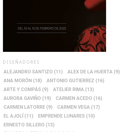
DISEÑADORES
ALEJANDRO SANTIZO
(11)
ALEX DE LA HUERTA
(9)
ANA MORÓN
(18)
ANTONIO GUTIERREZ
(16)
ARTE Y COMPÁS
(9)
ATELIER RIMA
(13)
AURORA GAVIÑO
(19)
CARMEN ACEDO
(16)
CARMEN LATORRE
(9)
CARMEN VEGA
(17)
EL AJOLÍ
(11)
EMPRENDE LUNARES
(10)
ERNESTO SILLERO
(13)