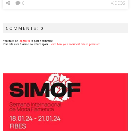
0
VIDEOS
COMMENTS: 0
You must be
logged in
to post a comment.
This site uses Akismet to reduce spam.
Learn how your comment data is processed
.