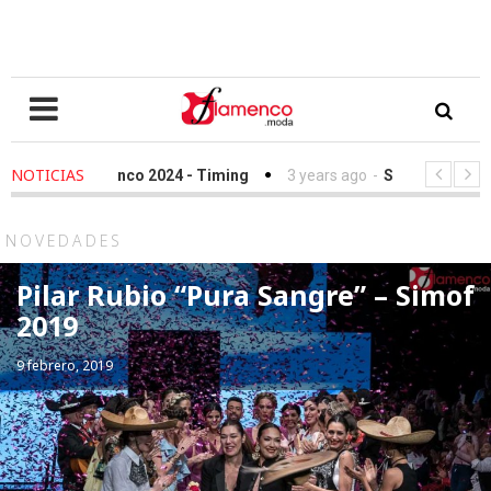
NOTICIAS
lamenco 2024 - Timing
3 years ago
-
Simof 2023 - Timing
undación Sandra Ibarra frente al cáncer - We Love Flamenco 2022
NOVEDADES
Pilar Rubio “Pura Sangre” – Simof
2019
9 febrero, 2019