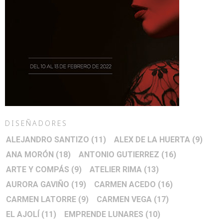
DISEÑADORES
ALEJANDRO SANTIZO
(11)
ALEX DE LA HUERTA
(9)
ANA MORÓN
(18)
ANTONIO GUTIERREZ
(16)
ARTE Y COMPÁS
(9)
ATELIER RIMA
(13)
AURORA GAVIÑO
(19)
CARMEN ACEDO
(16)
CARMEN LATORRE
(9)
CARMEN VEGA
(17)
EL AJOLÍ
(11)
EMPRENDE LUNARES
(10)