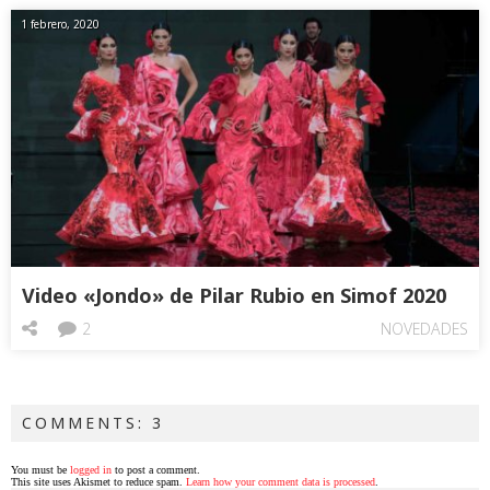
1 febrero, 2020
Video «Jondo» de Pilar Rubio en Simof 2020
2
NOVEDADES
COMMENTS: 3
You must be
logged in
to post a comment.
This site uses Akismet to reduce spam.
Learn how your comment data is processed
.