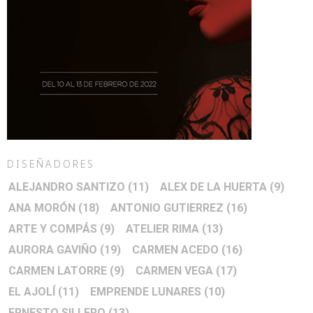
DISEÑADORES
ALEJANDRO SANTIZO
(11)
ALEX DE LA HUERTA
(9)
ANA MORÓN
(18)
ANTONIO GUTIERREZ
(16)
ARTE Y COMPÁS
(9)
ATELIER RIMA
(13)
AURORA GAVIÑO
(19)
CARMEN ACEDO
(16)
CARMEN LATORRE
(9)
CARMEN VEGA
(17)
EL AJOLÍ
(11)
EMPRENDE LUNARES
(10)
ERNESTO SILLERO
(13)