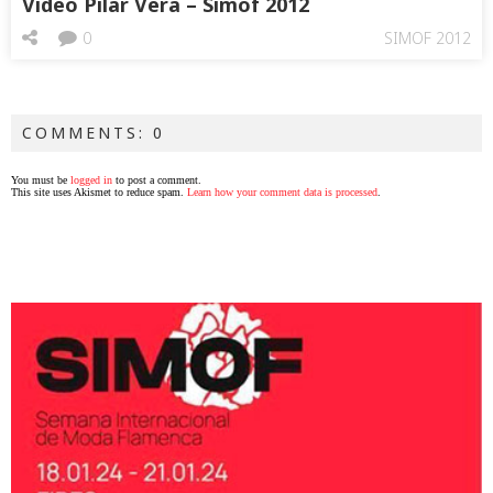
Video Pilar Vera – Simof 2012
0
SIMOF 2012
COMMENTS: 0
You must be
logged in
to post a comment.
This site uses Akismet to reduce spam.
Learn how your comment data is processed
.