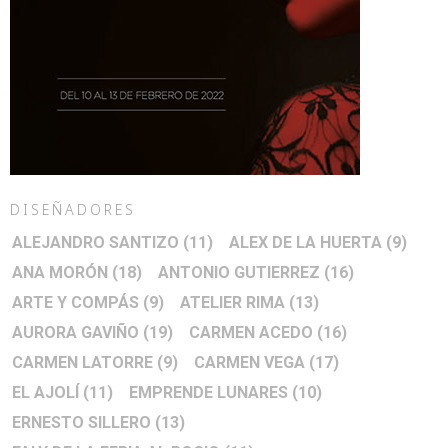
DISEÑADORES
ALEJANDRO SANTIZO
(11)
ALEX DE LA HUERTA
(9)
ANA MORÓN
(18)
ANTONIO GUTIERREZ
(16)
ARTE Y COMPÁS
(9)
ATELIER RIMA
(13)
AURORA GAVIÑO
(19)
CARMEN ACEDO
(16)
CARMEN LATORRE
(9)
CARMEN VEGA
(17)
EL AJOLÍ
(11)
EMPRENDE LUNARES
(10)
ERNESTO SILLERO
(13)