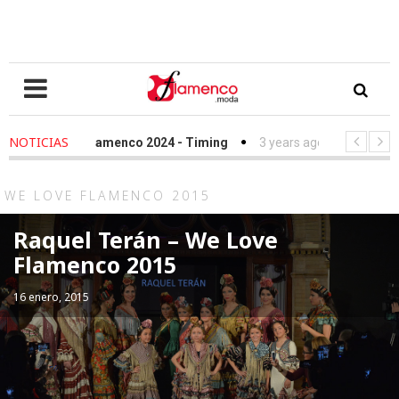
NOTICIAS
 Love Flamenco 2024 - Timing
3 years ago
-
Simof 2023 - Timi
file Fundación Sandra Ibarra frente al cáncer - We Love Flamenco 
WE LOVE FLAMENCO 2015
Raquel Terán – We Love
Flamenco 2015
16 enero, 2015