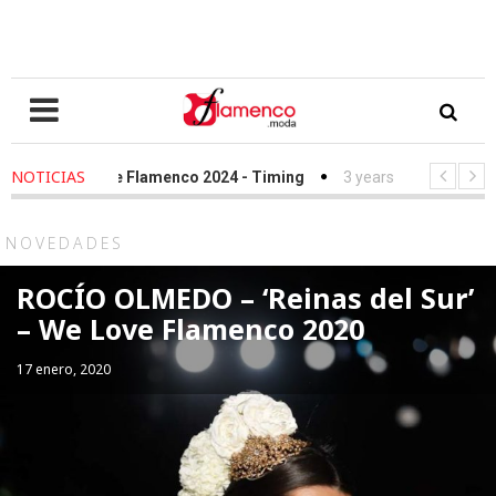
NOTICIAS
o
-
We Love Flamenco 2024 - Timing
3 years ago
-
Simof 2023 -
o
-
Desfile Fundación Sandra Ibarra frente al cáncer - We Love Fla
NOVEDADES
ROCÍO OLMEDO – ‘Reinas del Sur’
– We Love Flamenco 2020
17 enero, 2020