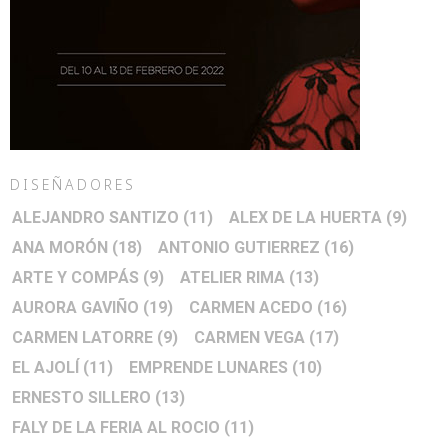
DISEÑADORES
ALEJANDRO SANTIZO
(11)
ALEX DE LA HUERTA
(9)
ANA MORÓN
(18)
ANTONIO GUTIERREZ
(16)
ARTE Y COMPÁS
(9)
ATELIER RIMA
(13)
AURORA GAVIÑO
(19)
CARMEN ACEDO
(16)
CARMEN LATORRE
(9)
CARMEN VEGA
(17)
EL AJOLÍ
(11)
EMPRENDE LUNARES
(10)
ERNESTO SILLERO
(13)
FALY DE LA FERIA AL ROCIO
(11)