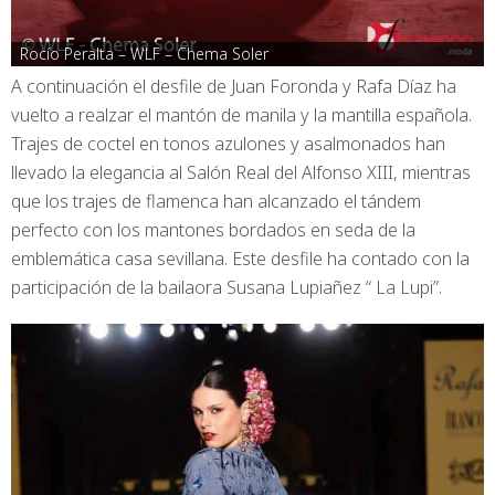
Rocío Peralta – WLF – Chema Soler
A continuación el desfile de Juan Foronda y Rafa Díaz ha
vuelto a realzar el mantón de manila y la mantilla española.
Trajes de coctel en tonos azulones y asalmonados han
llevado la elegancia al Salón Real del Alfonso XIII, mientras
que los trajes de flamenca han alcanzado el tándem
perfecto con los mantones bordados en seda de la
emblemática casa sevillana. Este desfile ha contado con la
participación de la bailaora Susana Lupiañez “ La Lupi”.