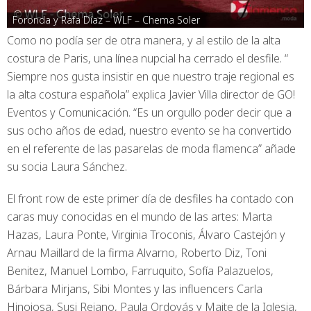
Foronda y Rafa Díaz – WLF – Chema Soler
Como no podía ser de otra manera, y al estilo de la alta
costura de Paris, una línea nupcial ha cerrado el desfile. “
Siempre nos gusta insistir en que nuestro traje regional es
la alta costura española” explica Javier Villa director de GO!
Eventos y Comunicación. “Es un orgullo poder decir que a
sus ocho años de edad, nuestro evento se ha convertido
en el referente de las pasarelas de moda flamenca” añade
su socia Laura Sánchez.
El front row de este primer día de desfiles ha contado con
caras muy conocidas en el mundo de las artes: Marta
Hazas, Laura Ponte, Virginia Troconis, Álvaro Castejón y
Arnau Maillard de la firma Alvarno, Roberto Diz, Toni
Benitez, Manuel Lombo, Farruquito, Sofía Palazuelos,
Bárbara Mirjans, Sibi Montes y las influencers Carla
Hinojosa, Susi Rejano, Paula Ordovás y Maite de la Iglesia,