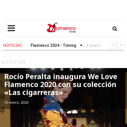
NOTICIAS
-
We Love Flamenco 2024 - Timing
3 years ago
-
Simof 2023 - T
-
Desfile Fundación Sandra Ibarra frente al cáncer - We Love Flame
NOTICIAS
Rocío Peralta inaugura We Love
Flamenco 2020 con su colección
«Las cigarreras»
15 enero, 2020