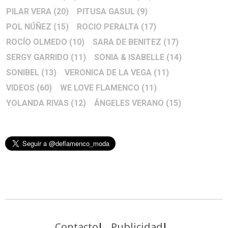
PILAR VERA
(20)
PITUSA GASUL
(9)
POL NÚÑEZ
(15)
ROCIO PERALTA
(17)
ROCÍO OLMEDO
(10)
SARA DE BENITEZ
(17)
SERGY GARRIDO
(11)
SONIA & ISABELLE
(14)
SONIBEL
(13)
VERONICA DE LA VEGA
(11)
VIDEOS
(60)
WE LOVE FLAMENCO
(11)
YOLANDA RIVAS
(12)
ÁNGELES VERANO
(15)
Contacto
Publicidad