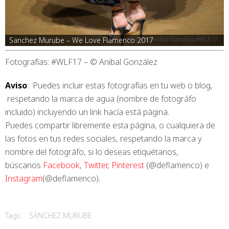
Sanchez Murube – We Love Flamenco 2017
Fotografías: #WLF17 – © Anibal González
Aviso
: Puedes incluir estas fotografías en tu web o blog,
respetando la marca de agua (nombre de fotográfo
incluido) incluyendo un link hacía está página.
Puedes compartir libremente esta página, o cualquiera de
las fotos en tus redes sociales, respetando la marca y
nombre del fotográfo, si lo deseas etiquétanos,
búscanos
Facebook
,
Twitter
,
Pinterest
(@deflamenco) e
Instagram
(@deflamenco).
Tags:
SÁNCHEZ MURUBE