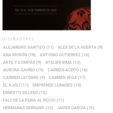
DISEÑADORES
ALEJANDRO SANTIZO
(11)
ALEX DE LA HUERTA
(9)
ANA MORÓN
(18)
ANTONIO GUTIERREZ
(16)
ARTE Y COMPÁS
(9)
ATELIER RIMA
(13)
AURORA GAVIÑO
(19)
CARMEN ACEDO
(16)
CARMEN LATORRE
(9)
CARMEN VEGA
(17)
EL AJOLÍ
(11)
EMPRENDE LUNARES
(10)
ERNESTO SILLERO
(13)
FALY DE LA FERIA AL ROCIO
(11)
HERMANAS SERRANO
(12)
JAVIER GARCÍA
(15)