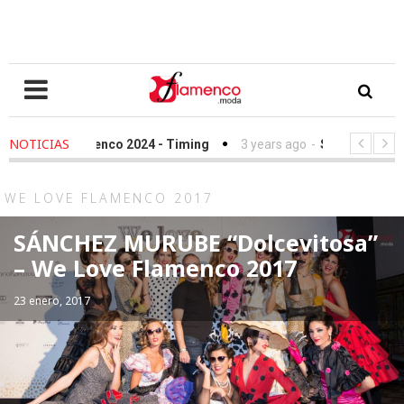
NOTICIAS
enco 2024 - Timing
3 years ago
-
Simof 2023 - Timing
4 ye
ción Sandra Ibarra frente al cáncer - We Love Flamenco 2022
WE LOVE FLAMENCO 2017
SÁNCHEZ MURUBE “Dolcevitosa”
– We Love Flamenco 2017
23 enero, 2017