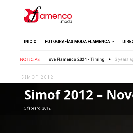
INICIO
FOTOGRAFÍAS MODA FLAMENCA
DIRE
NOTICIAS
ars ago
-
We Love Flamenco 2024 - Timing
3 years ago
-
Simof 
SIMOF 2012
Simof 2012 – Nov
5 febrero, 2012