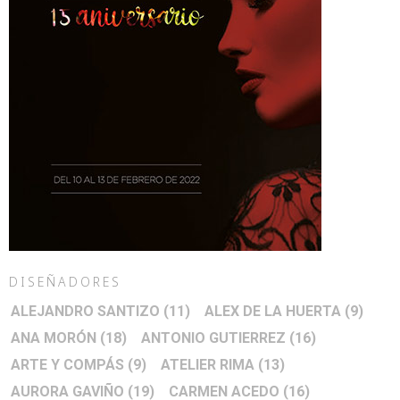
DISEÑADORES
ALEJANDRO SANTIZO
(11)
ALEX DE LA HUERTA
(9)
ANA MORÓN
(18)
ANTONIO GUTIERREZ
(16)
ARTE Y COMPÁS
(9)
ATELIER RIMA
(13)
AURORA GAVIÑO
(19)
CARMEN ACEDO
(16)