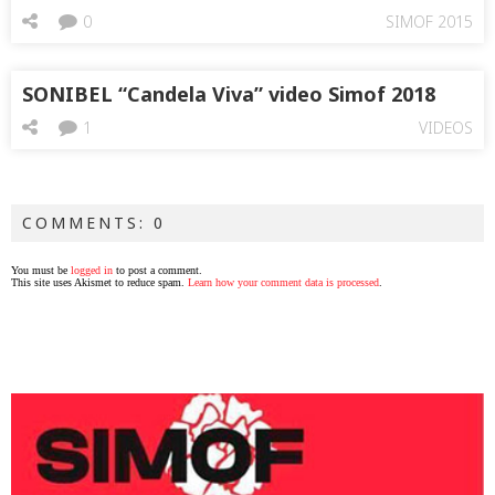
0
SIMOF 2015
SONIBEL “Candela Viva” video Simof 2018
1
VIDEOS
COMMENTS: 0
You must be
logged in
to post a comment.
This site uses Akismet to reduce spam.
Learn how your comment data is processed
.