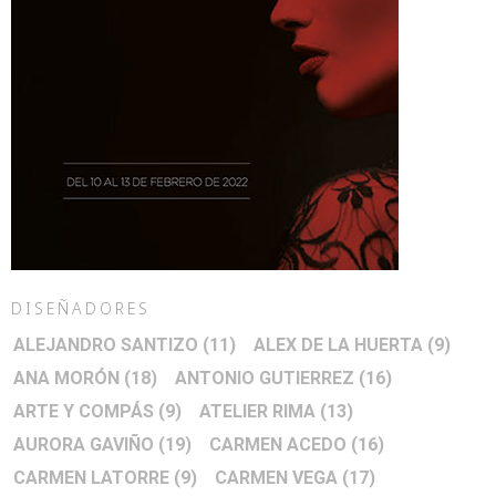
DISEÑADORES
ALEJANDRO SANTIZO
(11)
ALEX DE LA HUERTA
(9)
ANA MORÓN
(18)
ANTONIO GUTIERREZ
(16)
ARTE Y COMPÁS
(9)
ATELIER RIMA
(13)
AURORA GAVIÑO
(19)
CARMEN ACEDO
(16)
CARMEN LATORRE
(9)
CARMEN VEGA
(17)