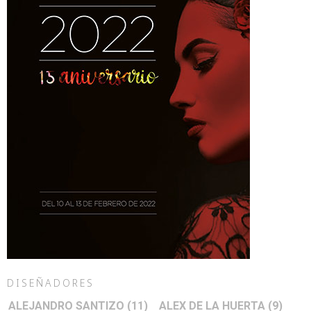
DISEÑADORES
ALEJANDRO SANTIZO
(11)
ALEX DE LA HUERTA
(9)