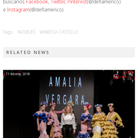
búscanos
Facebook
,
Twitter
,
Pinterest
(@deflamenco)
e
Instagram
(@deflamenco).
Tags:
NOVELES
VANESSA CASTILLO
RELATED NEWS
11 febrero, 2018