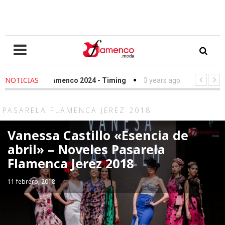
NOTICIAS
Love Flamenco 2024 - Timing
3 years ago
-
Simof 2023 - Timin
file Fundación Sandra Ibarra frente al cáncer - We Love Flamenco 2
PASARELA FLAMENCA JEREZ 2018
Vanessa Castillo «Esencia de
abril» – Noveles Pasarela
Flamenca Jerez 2018
11 febrero, 2018