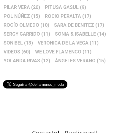
PILAR VERA
(20)
PITUSA GASUL
(9)
POL NÚÑEZ
(15)
ROCIO PERALTA
(17)
ROCÍO OLMEDO
(10)
SARA DE BENITEZ
(17)
SERGY GARRIDO
(11)
SONIA & ISABELLE
(14)
SONIBEL
(13)
VERONICA DE LA VEGA
(11)
VIDEOS
(60)
WE LOVE FLAMENCO
(11)
YOLANDA RIVAS
(12)
ÁNGELES VERANO
(15)
Contacto
Publicidad