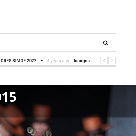
F 2022
4 years ago
-
Inauguración SIMOF con Eva González y Ar
015