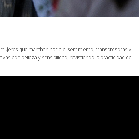
 mujeres que marchan hacia el sentimiento, transgresoras y
vas con belleza y sensibilidad, revistiendo la practicidad de