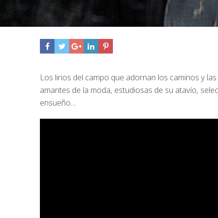
Los lirios del campo que adornan los caminos y las
amantes de la moda, estudiosas de su atavío, selecti
ensueño…