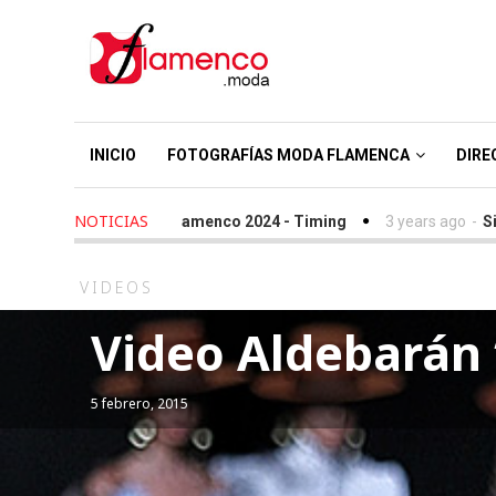
INICIO
FOTOGRAFÍAS MODA FLAMENCA
DIRE
NOTICIAS
o
-
We Love Flamenco 2024 - Timing
3 years ago
-
Simof 2023 -
VIDEOS
Video Aldebarán “
5 febrero, 2015