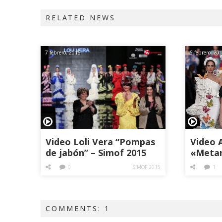
RELATED NEWS
7 febrero, 2015
6 febrero, 20
Video Loli Vera “Pompas
Video 
de jabón” – Simof 2015
«Metam
2015
0
SIMOF 2015
1
COMMENTS: 1