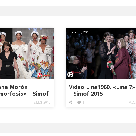
15
5 febrero, 2015
Ana Morón
Video Lina1960. «Lina 7»
orfosis» – Simof
– Simof 2015
SIMOF 2015
1
VIDE