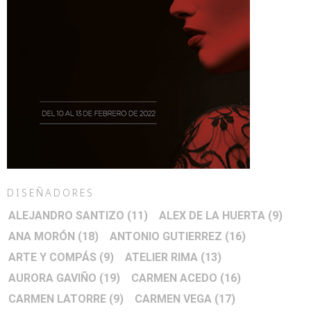
DISEÑADORES
ALEJANDRO SANTIZO
(11)
ALEX DE LA HUERTA
(9)
ANA MORÓN
(18)
ANTONIO GUTIERREZ
(16)
ARTE Y COMPÁS
(9)
ATELIER RIMA
(13)
AURORA GAVIÑO
(19)
CARMEN ACEDO
(16)
CARMEN LATORRE
(9)
CARMEN VEGA
(17)