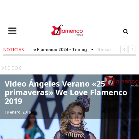
NOTICIAS
ago
-
We Love Flamenco 2024 - Timing
3 years ago
-
Simof 2023
ago
-
Desfile Fundación Sandra Ibarra frente al cáncer - We Love Fl
VIDEOS
Video Ángeles Verano «25
primaveras» We Love Flamenco
2019
19 enero, 2019