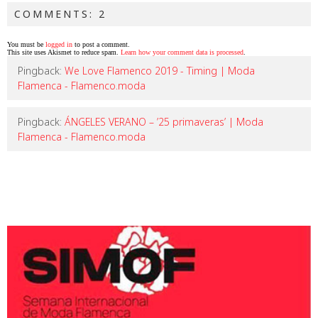
COMMENTS: 2
You must be
logged in
to post a comment.
This site uses Akismet to reduce spam.
Learn how your comment data is processed
.
Pingback:
We Love Flamenco 2019 - Timing | Moda
Flamenca - Flamenco.moda
Pingback:
ÁNGELES VERANO – ’25 primaveras’ | Moda
Flamenca - Flamenco.moda