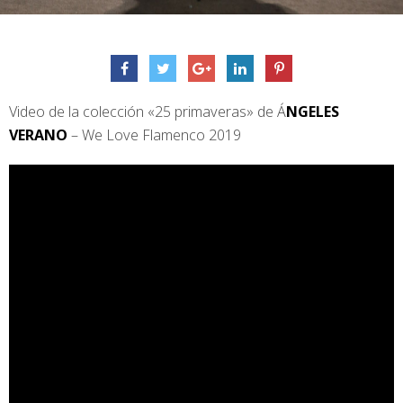
Video de la colección «25 primaveras» de Á
NGELES
VERANO
– We Love Flamenco 2019