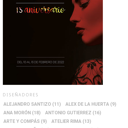
DISEÑADORES
ALEJANDRO SANTIZO
(11)
ALEX DE LA HUERTA
(9)
ANA MORÓN
(18)
ANTONIO GUTIERREZ
(16)
ARTE Y COMPÁS
(9)
ATELIER RIMA
(13)