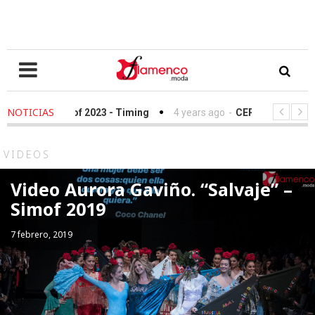
NOTICIAS
s ago
-
Simof 2023 - Timing
4 years ago
-
CERTAMEN JOVENES 
áncer - We Love Flamenco 2022
VIDEOS
Video Aurora Gaviño. “Salvaje” –
Simof 2019
7 febrero, 2019