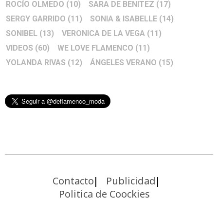
ROCÍO OLMEDO
(10)
SARA DE BENITEZ
(17)
SERGY GARRIDO
(11)
SONIA & ISABELLE
(14)
SONIBEL
(13)
VERONICA DE LA VEGA
(11)
VIDEOS
(60)
WE LOVE FLAMENCO
(11)
YOLANDA RIVAS
(12)
ÁNGELES VERANO
(15)
Contacto
Publicidad
Politica de Coockies