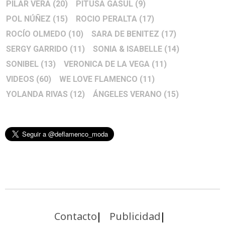
PILAR VERA
(20)
PITUSA GASUL
(9)
POL NÚÑEZ
(15)
ROCIO PERALTA
(17)
ROCÍO OLMEDO
(10)
SARA DE BENITEZ
(17)
SERGY GARRIDO
(11)
SONIA & ISABELLE
(14)
SONIBEL
(13)
VERONICA DE LA VEGA
(11)
VIDEOS
(60)
WE LOVE FLAMENCO
(11)
YOLANDA RIVAS
(12)
ÁNGELES VERANO
(15)
Contacto
Publicidad