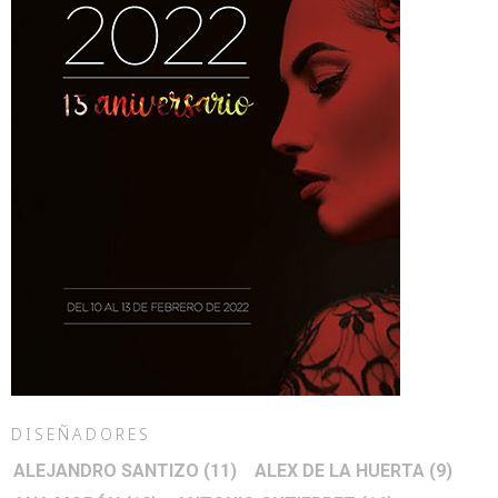
DISEÑADORES
ALEJANDRO SANTIZO
(11)
ALEX DE LA HUERTA
(9)